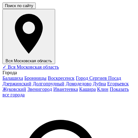
Поиск по сайту
Вся Московская область
✓
Вся Московская область
Города
Балашиха
Бронницы
Воскресенск
Город Сергиев Посад
Дзержинский
Долгопрудный
Домодедово
Дубна
Егорьевск
Жуковский
Звенигород
Ивантеевка
Кашира
Клин
Показать
все города