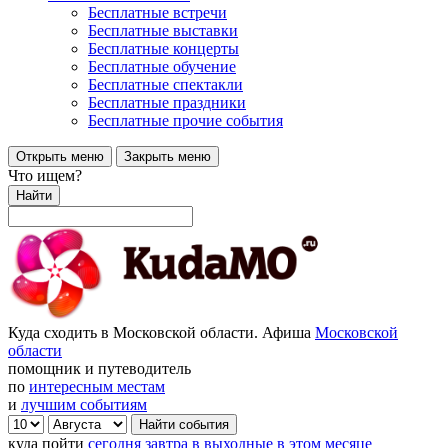
Бесплатные встречи
Бесплатные выставки
Бесплатные концерты
Бесплатные обучение
Бесплатные спектакли
Бесплатные праздники
Бесплатные прочие события
Открыть меню
Закрыть меню
Что ищем?
Найти
Куда сходить в Московской области. Афиша
Московской
области
помощник и путеводитель
по
интересным местам
и
лучшим событиям
куда пойти
сегодня
завтра
в выходные
в этом месяце