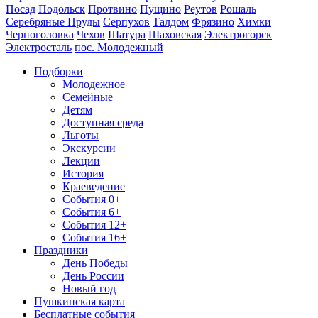
Посад
Подольск
Протвино
Пущино
Реутов
Рошаль
Серебряные Пруды
Серпухов
Талдом
Фрязино
Химки
Черноголовка
Чехов
Шатура
Шаховская
Электрогорск
Электросталь
пос. Молодежный
Подборки
Молодежное
Семейные
Детям
Доступная среда
Льготы
Экскурсии
Лекции
История
Краеведение
События 0+
События 6+
События 12+
События 16+
Праздники
День Победы
День России
Новый год
Пушкинская карта
Бесплатные события