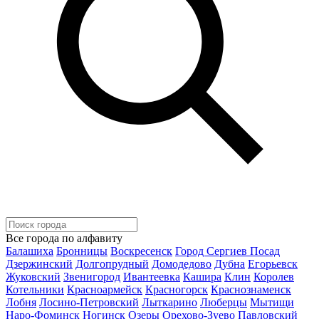
Все города по алфавиту
Балашиха
Бронницы
Воскресенск
Город Сергиев Посад
Дзержинский
Долгопрудный
Домодедово
Дубна
Егорьевск
Жуковский
Звенигород
Ивантеевка
Кашира
Клин
Королев
Котельники
Красноармейск
Красногорск
Краснознаменск
Лобня
Лосино-Петровский
Лыткарино
Люберцы
Мытищи
Наро-Фоминск
Ногинск
Озеры
Орехово-Зуево
Павловский