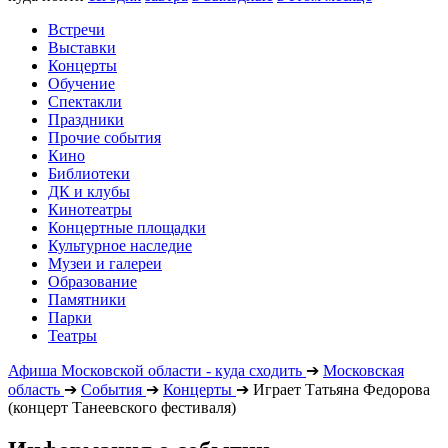
Встречи
Выставки
Концерты
Обучение
Спектакли
Праздники
Прочие события
Кино
Библиотеки
ДК и клубы
Кинотеатры
Концертные площадки
Культурное наследие
Музеи и галереи
Образование
Памятники
Парки
Театры
Афиша Московской области - куда сходить
➔
Московская
область
➔
События
➔
Концерты
➔
Играет Татьяна Федорова
(концерт Танеевского фестиваля)