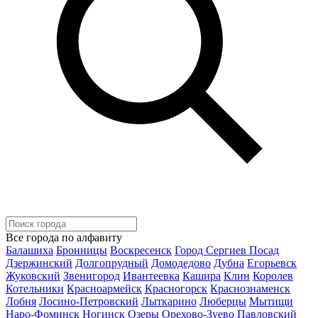
Все города по алфавиту
Балашиха
Бронницы
Воскресенск
Город Сергиев Посад
Дзержинский
Долгопрудный
Домодедово
Дубна
Егорьевск
Жуковский
Звенигород
Ивантеевка
Кашира
Клин
Королев
Котельники
Красноармейск
Красногорск
Краснознаменск
Лобня
Лосино-Петровский
Лыткарино
Люберцы
Мытищи
Наро-Фоминск
Ногинск
Озеры
Орехово-Зуево
Павловский