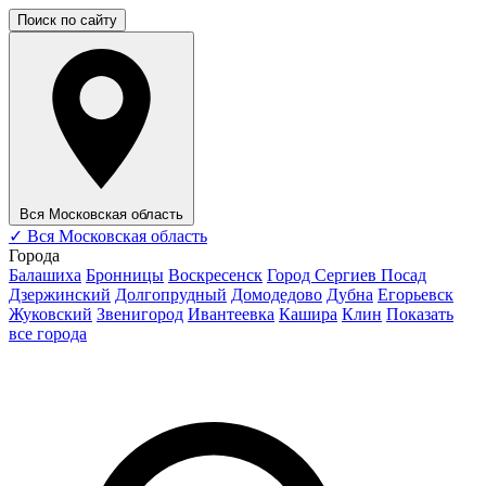
Поиск по сайту
Вся Московская область
✓
Вся Московская область
Города
Балашиха
Бронницы
Воскресенск
Город Сергиев Посад
Дзержинский
Долгопрудный
Домодедово
Дубна
Егорьевск
Жуковский
Звенигород
Ивантеевка
Кашира
Клин
Показать
все города