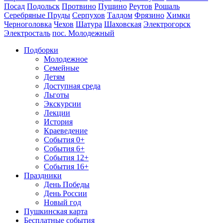
Посад
Подольск
Протвино
Пущино
Реутов
Рошаль
Серебряные Пруды
Серпухов
Талдом
Фрязино
Химки
Черноголовка
Чехов
Шатура
Шаховская
Электрогорск
Электросталь
пос. Молодежный
Подборки
Молодежное
Семейные
Детям
Доступная среда
Льготы
Экскурсии
Лекции
История
Краеведение
События 0+
События 6+
События 12+
События 16+
Праздники
День Победы
День России
Новый год
Пушкинская карта
Бесплатные события