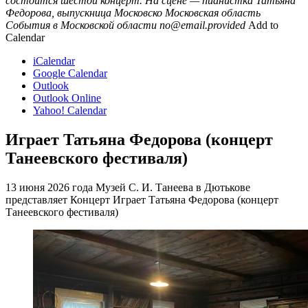
состоится шестой концерт. На сцене — пианистка Татьяна
Федорова, выпускница Московско
Московская область
События в Московской области
no@email.provided
Add to
Calendar
iCalendar
Google Calendar
Outlook
Outlook Online
Yahoo! Calendar
Играет Татьяна Федорова (концерт
Танеевского фестиваля)
13 июня 2026 года Музей С. И. Танеева в Дютькове
представляет Концерт Играет Татьяна Федорова (концерт
Танеевского фестиваля)