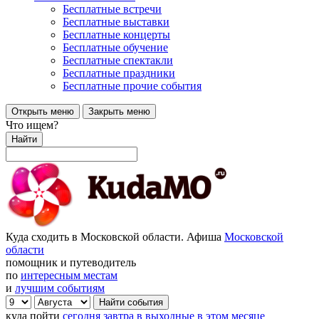
Бесплатные встречи
Бесплатные выставки
Бесплатные концерты
Бесплатные обучение
Бесплатные спектакли
Бесплатные праздники
Бесплатные прочие события
Открыть меню
Закрыть меню
Что ищем?
Найти
Куда сходить в Московской области. Афиша
Московской
области
помощник и путеводитель
по
интересным местам
и
лучшим событиям
куда пойти
сегодня
завтра
в выходные
в этом месяце