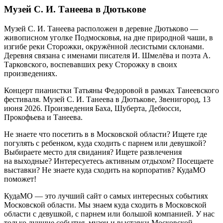
Музей С. И. Танеева в Дютькове
Музей С. И. Танеева расположен в деревне Дютьково —
живописном уголке Подмосковья, на дне природной чаши, в
изгибе реки Сторожки, окружённой лесистыми склонами.
Деревня связана с именами писателя И. Шмелёва и поэта А.
Тарковского, воспевавших реку Сторожку в своих
произведениях.
Концерт пианистки Татьяны Федоровой в рамках Танеевского
фестиваля. Музей С. И. Танеева в Дютькове, Звенигород, 13
июня 2026. Произведения Баха, Шуберта, Дебюсси,
Прокофьева и Танеева.
Не знаете что посетить в в Московской области? Ищете где
погулять с ребенком, куда сходить с парнем или девушкой?
Выбираете место для свидания? Ищете развлечения
на выходные? Интересуетесь активным отдыхом? Посещаете
выставки? Не знаете куда сходить на корпоратив? КудаМО
поможет!
КудаМО — это лучший сайт о самых интересных событиях
Московской области. Мы знаем куда сходить в Московской
области с девушкой, с парнем или большой компанией. У нас
только лучшие события, музеи и выставки Московской