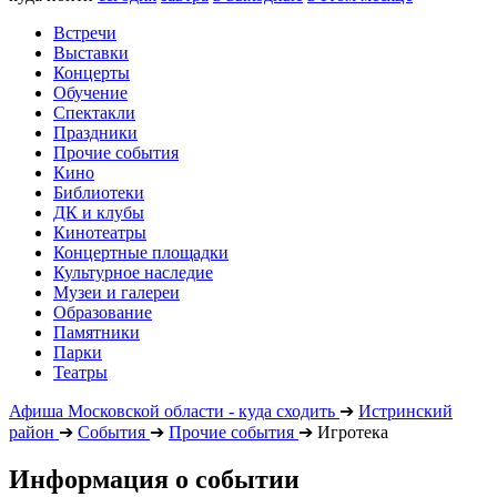
Встречи
Выставки
Концерты
Обучение
Спектакли
Праздники
Прочие события
Кино
Библиотеки
ДК и клубы
Кинотеатры
Концертные площадки
Культурное наследие
Музеи и галереи
Образование
Памятники
Парки
Театры
Афиша Московской области - куда сходить
➔
Истринский
район
➔
События
➔
Прочие события
➔
Игротека
Информация о событии