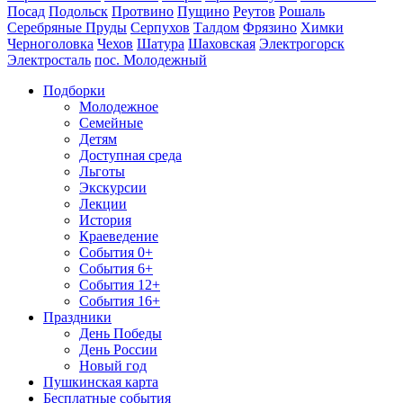
Посад
Подольск
Протвино
Пущино
Реутов
Рошаль
Серебряные Пруды
Серпухов
Талдом
Фрязино
Химки
Черноголовка
Чехов
Шатура
Шаховская
Электрогорск
Электросталь
пос. Молодежный
Подборки
Молодежное
Семейные
Детям
Доступная среда
Льготы
Экскурсии
Лекции
История
Краеведение
События 0+
События 6+
События 12+
События 16+
Праздники
День Победы
День России
Новый год
Пушкинская карта
Бесплатные события