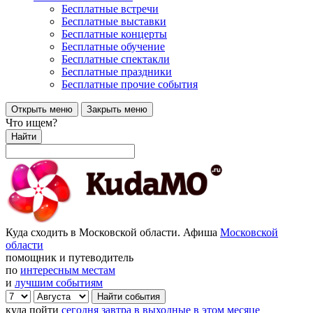
Бесплатные встречи
Бесплатные выставки
Бесплатные концерты
Бесплатные обучение
Бесплатные спектакли
Бесплатные праздники
Бесплатные прочие события
Открыть меню
Закрыть меню
Что ищем?
Найти
Куда сходить в Московской области. Афиша
Московской
области
помощник и путеводитель
по
интересным местам
и
лучшим событиям
куда пойти
сегодня
завтра
в выходные
в этом месяце