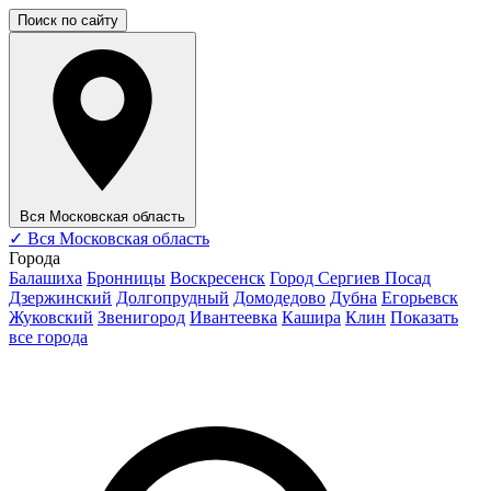
Поиск по сайту
Вся Московская область
✓
Вся Московская область
Города
Балашиха
Бронницы
Воскресенск
Город Сергиев Посад
Дзержинский
Долгопрудный
Домодедово
Дубна
Егорьевск
Жуковский
Звенигород
Ивантеевка
Кашира
Клин
Показать
все города