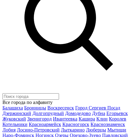
Все города по алфавиту
Балашиха
Бронницы
Воскресенск
Город Сергиев Посад
Дзержинский
Долгопрудный
Домодедово
Дубна
Егорьевск
Жуковский
Звенигород
Ивантеевка
Кашира
Клин
Королев
Котельники
Красноармейск
Красногорск
Краснознаменск
Лобня
Лосино-Петровский
Лыткарино
Люберцы
Мытищи
Наро-Фоминск
Ногинск
Озеры
Орехово-Зуево
Павловский