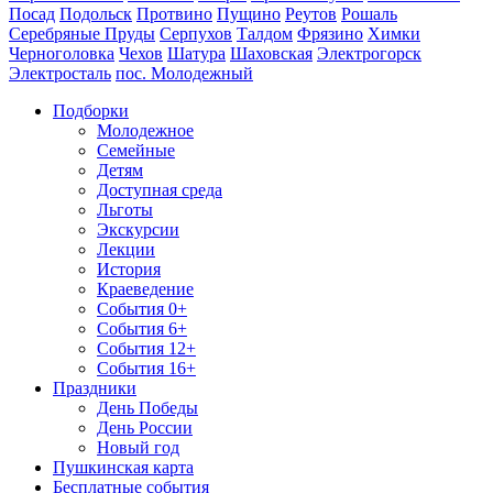
Посад
Подольск
Протвино
Пущино
Реутов
Рошаль
Серебряные Пруды
Серпухов
Талдом
Фрязино
Химки
Черноголовка
Чехов
Шатура
Шаховская
Электрогорск
Электросталь
пос. Молодежный
Подборки
Молодежное
Семейные
Детям
Доступная среда
Льготы
Экскурсии
Лекции
История
Краеведение
События 0+
События 6+
События 12+
События 16+
Праздники
День Победы
День России
Новый год
Пушкинская карта
Бесплатные события