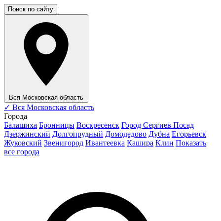
Поиск по сайту
Вся Московская область
✓
Вся Московская область
Города
Балашиха
Бронницы
Воскресенск
Город Сергиев Посад
Дзержинский
Долгопрудный
Домодедово
Дубна
Егорьевск
Жуковский
Звенигород
Ивантеевка
Кашира
Клин
Показать
все города