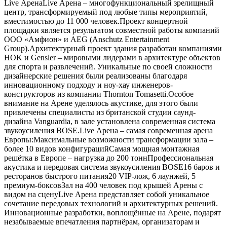
Live АренаLive Арена – многофункциональный зрелищный
центр, трансформируемый под любые типы мероприятий,
вместимостью до 11 000 человек.Проект концертной
площадки является результатом совместной работы компаний
ООО «Амфион» и AEG (Anschutz Entertainment
Group).Архитектурный проект здания разработан компаниями
HOK и Gеnsler – мировыми лидерами в архитектуре объектов
для спорта и развлечений. Уникальные по своей сложности
дизайнерские решения были реализованы благодаря
инновационному подходу и ноу-хау инженеров-
конструкторов из компании Тhornton Tomasetti.Особое
внимание на Арене уделялось акустике, для этого были
привлечены специалисты из британской студии саунд-
дизайна Vanguardia, в зале установлена современная система
звукоусиления BOSE.Live Арена – самая современная арена
Европы:Максимальные возможности трансформации зала –
более 10 видов конфигурацийСамая мощная монтажная
решётка в Европе – нагрузка до 200 тоннПрофессиональная
акустика и передовая система звукоусиления BOSE16 баров и
ресторанов быстрого питания20 VIP-лож, 6 лаунжей, 5
премиум-боксовЗал на 400 человек под крышей Арены с
видом на сценуLive Арена представляет собой уникальное
сочетание передовых технологий и архитектурных решений.
Инновационные разработки, воплощённые на Арене, подарят
незабываемые впечатления партнёрам, организаторам и