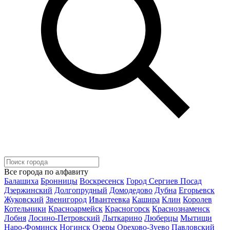
Все города по алфавиту
Балашиха
Бронницы
Воскресенск
Город Сергиев Посад
Дзержинский
Долгопрудный
Домодедово
Дубна
Егорьевск
Жуковский
Звенигород
Ивантеевка
Кашира
Клин
Королев
Котельники
Красноармейск
Красногорск
Краснознаменск
Лобня
Лосино-Петровский
Лыткарино
Люберцы
Мытищи
Наро-Фоминск
Ногинск
Озеры
Орехово-Зуево
Павловский