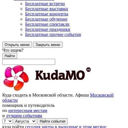
Бесплатные встречи
Бесплатные выставки
Бесплатные концерты
Бесплатные обучение
Бесплатные спектакли
Бесплатные праздники
Бесплатные прочие события
Открыть меню
Закрыть меню
Что ищем?
Найти
Куда сходить в Московской области. Афиша
Московской
области
помощник и путеводитель
по
интересным местам
и
лучшим событиям
куда пойти
сегодня
завтра
в выходные
в этом месяце