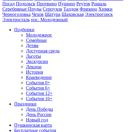
Посад
Подольск
Протвино
Пущино
Реутов
Рошаль
Серебряные Пруды
Серпухов
Талдом
Фрязино
Химки
Черноголовка
Чехов
Шатура
Шаховская
Электрогорск
Электросталь
пос. Молодежный
Подборки
Молодежное
Семейные
Детям
Доступная среда
Льготы
Экскурсии
Лекции
История
Краеведение
События 0+
События 6+
События 12+
События 16+
Праздники
День Победы
День России
Новый год
Пушкинская карта
Бесплатные события