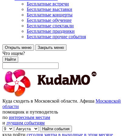
Бесплатные встречи
Бесплатные выставки
Бесплатные концерты
Бесплатные обучение
Бесплатные спектакли
Бесплатные праздники
Бесплатные прочие события
Открыть меню
Закрыть меню
Что ищем?
Найти
Куда сходить в Московской области. Афиша
Московской
области
помощник и путеводитель
по
интересным местам
и
лучшим событиям
куда пойти
сегодня
завтра
в выходные
в этом месяце