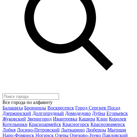
Все города по алфавиту
Балашиха
Бронницы
Воскресенск
Город Сергиев Посад
Дзержинский
Долгопрудный
Домодедово
Дубна
Егорьевск
Жуковский
Звенигород
Ивантеевка
Кашира
Клин
Королев
Котельники
Красноармейск
Красногорск
Краснознаменск
Лобня
Лосино-Петровский
Лыткарино
Люберцы
Мытищи
Наро-Фоминск
Ногинск
Озеры
Орехово-Зуево
Павловский