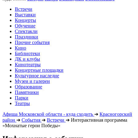
Встречи
Выставки
Концерты
Обучение
Спектакли
Праздники
Прочие события
Кино
Библиотеки
ДК и клубы
Кинотеатры
Концертные площадки
Культурное наследие
Музеи и галереи
Образование
Памятники
Парки
Театры
Афиша Московской области - куда сходить
➔
Красногорский
район
➔
События
➔
Встречи
➔
Интерактивная программа
«Мохнатые герои Победы»