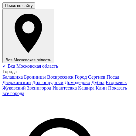
Поиск по сайту
Вся Московская область
✓
Вся Московская область
Города
Балашиха
Бронницы
Воскресенск
Город Сергиев Посад
Дзержинский
Долгопрудный
Домодедово
Дубна
Егорьевск
Жуковский
Звенигород
Ивантеевка
Кашира
Клин
Показать
все города