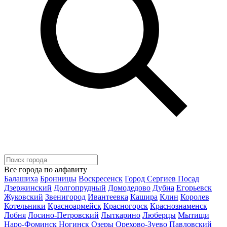
Все города по алфавиту
Балашиха
Бронницы
Воскресенск
Город Сергиев Посад
Дзержинский
Долгопрудный
Домодедово
Дубна
Егорьевск
Жуковский
Звенигород
Ивантеевка
Кашира
Клин
Королев
Котельники
Красноармейск
Красногорск
Краснознаменск
Лобня
Лосино-Петровский
Лыткарино
Люберцы
Мытищи
Наро-Фоминск
Ногинск
Озеры
Орехово-Зуево
Павловский