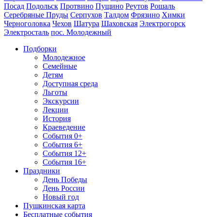
Посад
Подольск
Протвино
Пущино
Реутов
Рошаль
Серебряные Пруды
Серпухов
Талдом
Фрязино
Химки
Черноголовка
Чехов
Шатура
Шаховская
Электрогорск
Электросталь
пос. Молодежный
Подборки
Молодежное
Семейные
Детям
Доступная среда
Льготы
Экскурсии
Лекции
История
Краеведение
События 0+
События 6+
События 12+
События 16+
Праздники
День Победы
День России
Новый год
Пушкинская карта
Бесплатные события