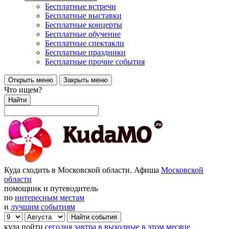
Бесплатные встречи
Бесплатные выставки
Бесплатные концерты
Бесплатные обучение
Бесплатные спектакли
Бесплатные праздники
Бесплатные прочие события
Открыть меню
Закрыть меню
Что ищем?
Найти
Куда сходить в Московской области. Афиша
Московской
области
помощник и путеводитель
по
интересным местам
и
лучшим событиям
куда пойти
сегодня
завтра
в выходные
в этом месяце