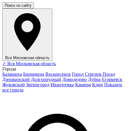
Поиск по сайту
Вся Московская область
✓
Вся Московская область
Города
Балашиха
Бронницы
Воскресенск
Город Сергиев Посад
Дзержинский
Долгопрудный
Домодедово
Дубна
Егорьевск
Жуковский
Звенигород
Ивантеевка
Кашира
Клин
Показать
все города