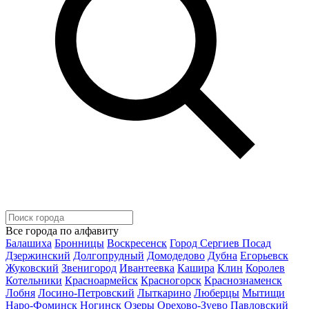
Все города по алфавиту
Балашиха
Бронницы
Воскресенск
Город Сергиев Посад
Дзержинский
Долгопрудный
Домодедово
Дубна
Егорьевск
Жуковский
Звенигород
Ивантеевка
Кашира
Клин
Королев
Котельники
Красноармейск
Красногорск
Краснознаменск
Лобня
Лосино-Петровский
Лыткарино
Люберцы
Мытищи
Наро-Фоминск
Ногинск
Озеры
Орехово-Зуево
Павловский