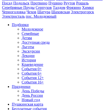
Посад
Подольск
Протвино
Пущино
Реутов
Рошаль
Серебряные Пруды
Серпухов
Талдом
Фрязино
Химки
Черноголовка
Чехов
Шатура
Шаховская
Электрогорск
Электросталь
пос. Молодежный
Подборки
Молодежное
Семейные
Детям
Доступная среда
Льготы
Экскурсии
Лекции
История
Краеведение
События 0+
События 6+
События 12+
События 16+
Праздники
День Победы
День России
Новый год
Пушкинская карта
Бесплатные события