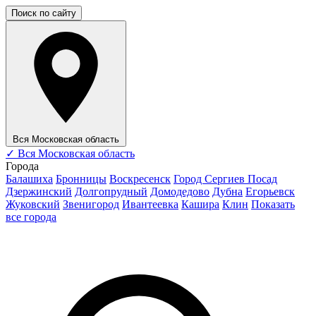
Поиск по сайту
Вся Московская область
✓
Вся Московская область
Города
Балашиха
Бронницы
Воскресенск
Город Сергиев Посад
Дзержинский
Долгопрудный
Домодедово
Дубна
Егорьевск
Жуковский
Звенигород
Ивантеевка
Кашира
Клин
Показать
все города