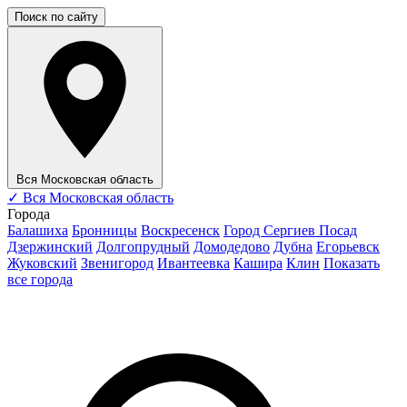
Поиск по сайту
Вся Московская область
✓
Вся Московская область
Города
Балашиха
Бронницы
Воскресенск
Город Сергиев Посад
Дзержинский
Долгопрудный
Домодедово
Дубна
Егорьевск
Жуковский
Звенигород
Ивантеевка
Кашира
Клин
Показать
все города