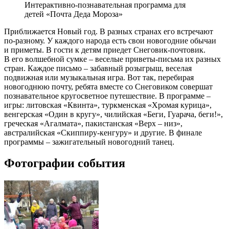
Интерактивно-познавательная программа для
детей «Почта Деда Мороза»
Приближается Новый год. В разных странах его встречают
по-разному. У каждого народа есть свои новогодние обычаи
и приметы. В гости к детям приедет Снеговик-почтовик.
В его волшебной сумке – веселые приветы-письма их разных
стран. Каждое письмо – забавный розыгрыш, веселая
подвижная или музыкальная игра. Вот так, перебирая
новогоднюю почту, ребята вместе со Снеговиком совершат
познавательное кругосветное путешествие. В программе –
игры: литовская «Квинта», туркменская «Хромая курица»,
венгерская «Один в кругу», чилийская «Беги, Гуарача, беги!»,
греческая «Агалмата», пакистанская «Верх – низ»,
австралийская «Скиппиру-кенгуру» и другие. В финале
программы – зажигательный новогодний танец.
Фотографии события