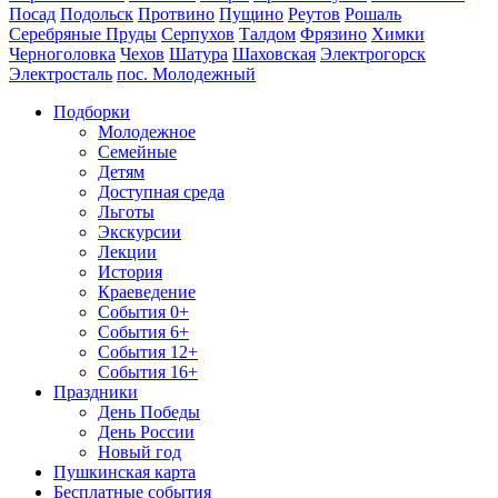
Посад
Подольск
Протвино
Пущино
Реутов
Рошаль
Серебряные Пруды
Серпухов
Талдом
Фрязино
Химки
Черноголовка
Чехов
Шатура
Шаховская
Электрогорск
Электросталь
пос. Молодежный
Подборки
Молодежное
Семейные
Детям
Доступная среда
Льготы
Экскурсии
Лекции
История
Краеведение
События 0+
События 6+
События 12+
События 16+
Праздники
День Победы
День России
Новый год
Пушкинская карта
Бесплатные события