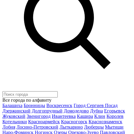
Все города по алфавиту
Балашиха
Бронницы
Воскресенск
Город Сергиев Посад
Дзержинский
Долгопрудный
Домодедово
Дубна
Егорьевск
Жуковский
Звенигород
Ивантеевка
Кашира
Клин
Королев
Котельники
Красноармейск
Красногорск
Краснознаменск
Лобня
Лосино-Петровский
Лыткарино
Люберцы
Мытищи
Наро-Фоминск
Ногинск
Озеры
Орехово-Зуево
Павловский