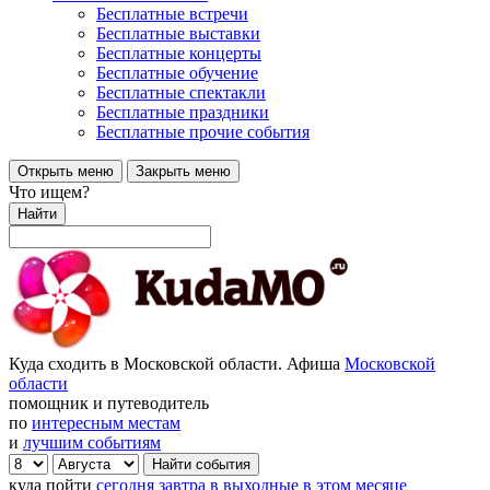
Бесплатные встречи
Бесплатные выставки
Бесплатные концерты
Бесплатные обучение
Бесплатные спектакли
Бесплатные праздники
Бесплатные прочие события
Открыть меню
Закрыть меню
Что ищем?
Найти
Куда сходить в Московской области. Афиша
Московской
области
помощник и путеводитель
по
интересным местам
и
лучшим событиям
куда пойти
сегодня
завтра
в выходные
в этом месяце