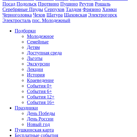
Посад
Подольск
Протвино
Пущино
Реутов
Рошаль
Серебряные Пруды
Серпухов
Талдом
Фрязино
Химки
Черноголовка
Чехов
Шатура
Шаховская
Электрогорск
Электросталь
пос. Молодежный
Подборки
Молодежное
Семейные
Детям
Доступная среда
Льготы
Экскурсии
Лекции
История
Краеведение
События 0+
События 6+
События 12+
События 16+
Праздники
День Победы
День России
Новый год
Пушкинская карта
Бесплатные события