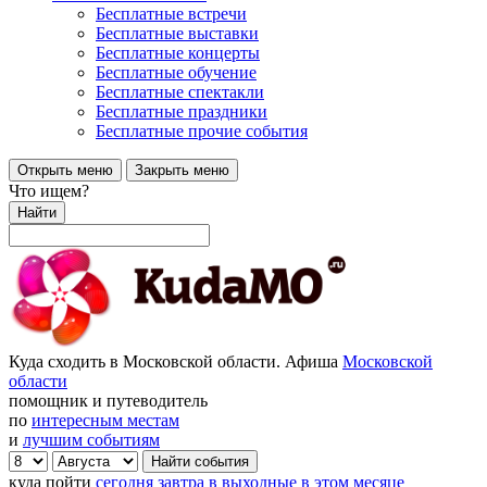
Бесплатные встречи
Бесплатные выставки
Бесплатные концерты
Бесплатные обучение
Бесплатные спектакли
Бесплатные праздники
Бесплатные прочие события
Открыть меню
Закрыть меню
Что ищем?
Найти
Куда сходить в Московской области. Афиша
Московской
области
помощник и путеводитель
по
интересным местам
и
лучшим событиям
куда пойти
сегодня
завтра
в выходные
в этом месяце