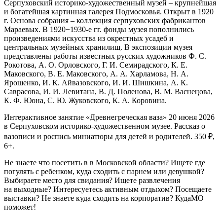
Серпуховский историко-художественный музей – крупнейшая
и богатейшая картинная галерея Подмосковья. Открыт в 1920
г. Основа собрания –
коллекция серпуховских фабрикантов
Мараевых. В 1920−1930-е гг. фонды музея пополнились
произведениями искусства из окрестных усадеб и
центральных музейных хранилищ. В экспозиции музея
представлены работы известных русских художников Ф. С.
Рокотова, А. О. Орловского, Г. И. Семирадского, К. Е.
Маковского, В. Е. Маковского, А. А. Харламова, Н. А.
Ярошенко, И. К. Айвазовского, И. И. Шишкина, А. К.
Саврасова, И. И. Левитана, В. Д. Поленова, В. М. Васнецова,
К. Ф. Юона, С. Ю. Жуковского, К. А. Коровина.
Интерактивное занятие «Древнегреческая ваза» 20 июня 2026
в Серпуховском историко-художественном музее. Рассказ о
вазописи и роспись миниатюры для детей и родителей. 350 ₽,
6+.
Не знаете что посетить в в Московской области? Ищете где
погулять с ребенком, куда сходить с парнем или девушкой?
Выбираете место для свидания? Ищете развлечения
на выходные? Интересуетесь активным отдыхом? Посещаете
выставки? Не знаете куда сходить на корпоратив? КудаМО
поможет!