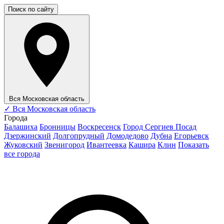
Поиск по сайту
Вся Московская область
✓
Вся Московская область
Города
Балашиха
Бронницы
Воскресенск
Город Сергиев Посад
Дзержинский
Долгопрудный
Домодедово
Дубна
Егорьевск
Жуковский
Звенигород
Ивантеевка
Кашира
Клин
Показать
все города