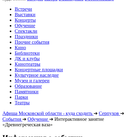
Встречи
Выставки
Концерты
Обучение
Спектакли
Праздники
Прочие события
Кино
Библиотеки
ДК и клубы
Кинотеатры
Концертные площадки
Культурное наследие
Музеи и галереи
Образование
Памятники
Парки
Театры
Афиша Московской области - куда сходить
➔
Серпухов
➔
События
➔
Обучение
➔
Интерактивное занятие
«Древнегреческая ваза»