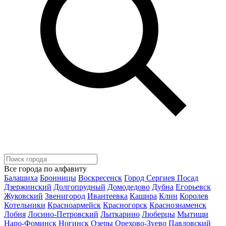
Все города по алфавиту
Балашиха
Бронницы
Воскресенск
Город Сергиев Посад
Дзержинский
Долгопрудный
Домодедово
Дубна
Егорьевск
Жуковский
Звенигород
Ивантеевка
Кашира
Клин
Королев
Котельники
Красноармейск
Красногорск
Краснознаменск
Лобня
Лосино-Петровский
Лыткарино
Люберцы
Мытищи
Наро-Фоминск
Ногинск
Озеры
Орехово-Зуево
Павловский