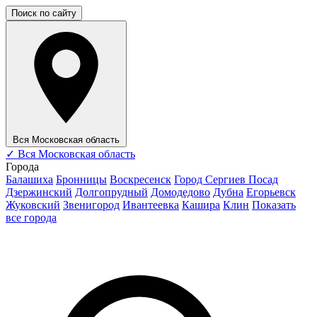
Поиск по сайту
Вся Московская область
✓
Вся Московская область
Города
Балашиха
Бронницы
Воскресенск
Город Сергиев Посад
Дзержинский
Долгопрудный
Домодедово
Дубна
Егорьевск
Жуковский
Звенигород
Ивантеевка
Кашира
Клин
Показать
все города