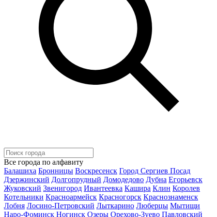
Все города по алфавиту
Балашиха
Бронницы
Воскресенск
Город Сергиев Посад
Дзержинский
Долгопрудный
Домодедово
Дубна
Егорьевск
Жуковский
Звенигород
Ивантеевка
Кашира
Клин
Королев
Котельники
Красноармейск
Красногорск
Краснознаменск
Лобня
Лосино-Петровский
Лыткарино
Люберцы
Мытищи
Наро-Фоминск
Ногинск
Озеры
Орехово-Зуево
Павловский