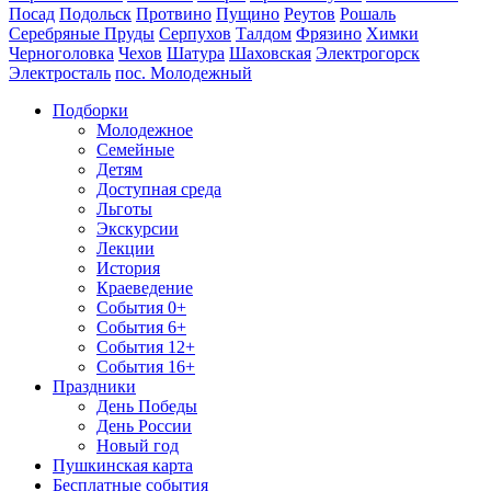
Посад
Подольск
Протвино
Пущино
Реутов
Рошаль
Серебряные Пруды
Серпухов
Талдом
Фрязино
Химки
Черноголовка
Чехов
Шатура
Шаховская
Электрогорск
Электросталь
пос. Молодежный
Подборки
Молодежное
Семейные
Детям
Доступная среда
Льготы
Экскурсии
Лекции
История
Краеведение
События 0+
События 6+
События 12+
События 16+
Праздники
День Победы
День России
Новый год
Пушкинская карта
Бесплатные события