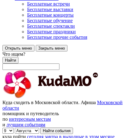
Бесплатные встречи
Бесплатные выставки
Бесплатные концерты
Бесплатные обучение
Бесплатные спектакли
Бесплатные праздники
Бесплатные прочие события
Открыть меню
Закрыть меню
Что ищем?
Найти
Куда сходить в Московской области. Афиша
Московской
области
помощник и путеводитель
по
интересным местам
и
лучшим событиям
куда пойти
сегодня
завтра
в выходные
в этом месяце