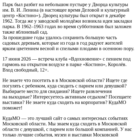
Парк был разбит на небольшом пустыре у Дворца культуры
им. В. И. Ленина (в настоящее время Деловой и культурный
центр «Костино»).
Дворец культуры был открыт в декабре
1962. Тогда же у заводской молодёжи возникла идея закладки
парка. В 1962–1963 годах во время субботников был заложен
также яблоневый сад.
За прошедшие годы удалось сохранить большую часть
садовых деревьев, которые из года в год радуют жителей
ярким цветением весной и спелыми плодами в осеннюю пору.
17 июня 2026 — встреча клуба «Вдохновение» с пением под
гармонь на открытом воздухе в парке «Костино», Королёв.
Вход свободный, 12+.
Не знаете что посетить в в Московской области? Ищете где
погулять с ребенком, куда сходить с парнем или девушкой?
Выбираете место для свидания? Ищете развлечения
на выходные? Интересуетесь активным отдыхом? Посещаете
выставки? Не знаете куда сходить на корпоратив? КудаМО
поможет!
КудаМО — это лучший сайт о самых интересных событиях
Московской области. Мы знаем куда сходить в Московской
области с девушкой, с парнем или большой компанией. У нас
только лучшие события, музеи и выставки Московской