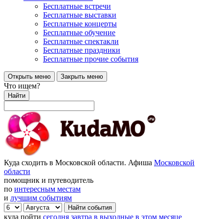
Бесплатные встречи
Бесплатные выставки
Бесплатные концерты
Бесплатные обучение
Бесплатные спектакли
Бесплатные праздники
Бесплатные прочие события
Открыть меню
Закрыть меню
Что ищем?
Найти
Куда сходить в Московской области. Афиша
Московской
области
помощник и путеводитель
по
интересным местам
и
лучшим событиям
куда пойти
сегодня
завтра
в выходные
в этом месяце