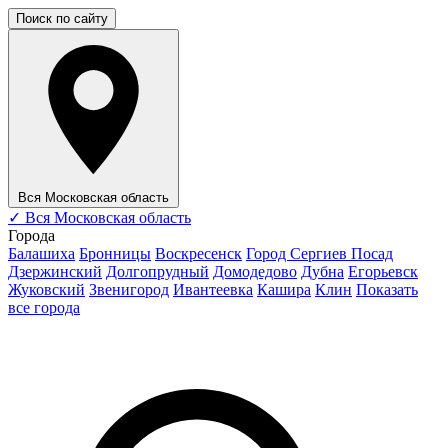
Поиск по сайту
Вся Московская область
✓
Вся Московская область
Города
Балашиха
Бронницы
Воскресенск
Город Сергиев Посад
Дзержинский
Долгопрудный
Домодедово
Дубна
Егорьевск
Жуковский
Звенигород
Ивантеевка
Кашира
Клин
Показать
все города