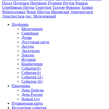
Посад
Подольск
Протвино
Пущино
Реутов
Рошаль
Серебряные Пруды
Серпухов
Талдом
Фрязино
Химки
Черноголовка
Чехов
Шатура
Шаховская
Электрогорск
Электросталь
пос. Молодежный
Подборки
Молодежное
Семейные
Детям
Доступная среда
Льготы
Экскурсии
Лекции
История
Краеведение
События 0+
События 6+
События 12+
События 16+
Праздники
День Победы
День России
Новый год
Пушкинская карта
Бесплатные события