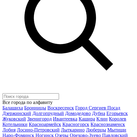
Все города по алфавиту
Балашиха
Бронницы
Воскресенск
Город Сергиев Посад
Дзержинский
Долгопрудный
Домодедово
Дубна
Егорьевск
Жуковский
Звенигород
Ивантеевка
Кашира
Клин
Королев
Котельники
Красноармейск
Красногорск
Краснознаменск
Лобня
Лосино-Петровский
Лыткарино
Люберцы
Мытищи
Наро-Фоминск
Ногинск
Озеры
Орехово-Зуево
Павловский