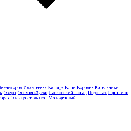
Звенигород
Ивантеевка
Кашира
Клин
Королев
Котельники
к
Озеры
Орехово-Зуево
Павловский Посад
Подольск
Протвино
горск
Электросталь
пос. Молодежный