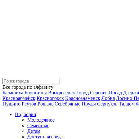
Все города по алфавиту
Балашиха
Бронницы
Воскресенск
Город Сергиев Посад
Дзерж
Красноармейск
Красногорск
Краснознаменск
Лобня
Лосино-П
Пущино
Реутов
Рошаль
Серебряные Пруды
Серпухов
Талдом
Ф
Подборки
Молодежное
Семейные
Детям
Доступная среда