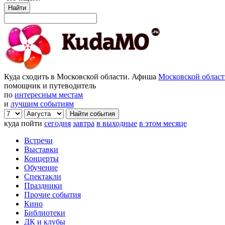
Найти
Куда сходить в Московской области. Афиша
Московской облас
помощник и путеводитель
по
интересным местам
и
лучшим событиям
куда пойти
сегодня
завтра
в выходные
в этом месяце
Встречи
Выставки
Концерты
Обучение
Спектакли
Праздники
Прочие события
Кино
Библиотеки
ДК и клубы