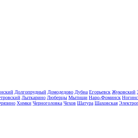
инский
Долгопрудный
Домодедово
Дубна
Егорьевск
Жуковский
етровский
Лыткарино
Люберцы
Мытищи
Наро-Фоминск
Ногинс
рязино
Химки
Черноголовка
Чехов
Шатура
Шаховская
Электро