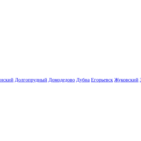
инский
Долгопрудный
Домодедово
Дубна
Егорьевск
Жуковский