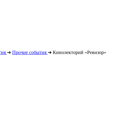
тия
➔
Прочие события
➔
Кинолекторий «Ревизор»