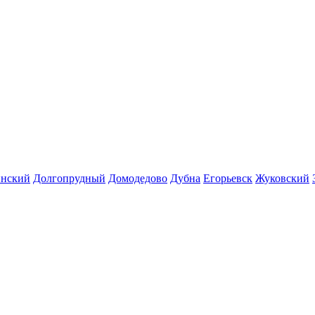
инский
Долгопрудный
Домодедово
Дубна
Егорьевск
Жуковский