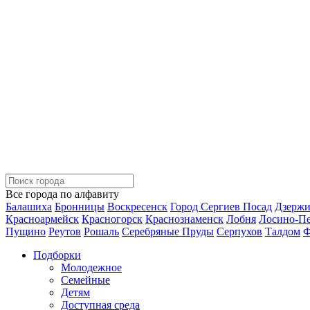
Все города по алфавиту
Балашиха
Бронницы
Воскресенск
Город Сергиев Посад
Дзерж
Красноармейск
Красногорск
Краснознаменск
Лобня
Лосино-П
Пущино
Реутов
Рошаль
Серебряные Пруды
Серпухов
Талдом
Ф
Подборки
Молодежное
Семейные
Детям
Доступная среда