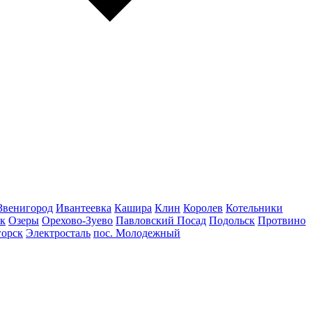
Звенигород
Ивантеевка
Кашира
Клин
Королев
Котельники
к
Озеры
Орехово-Зуево
Павловский Посад
Подольск
Протвино
горск
Электросталь
пос. Молодежный