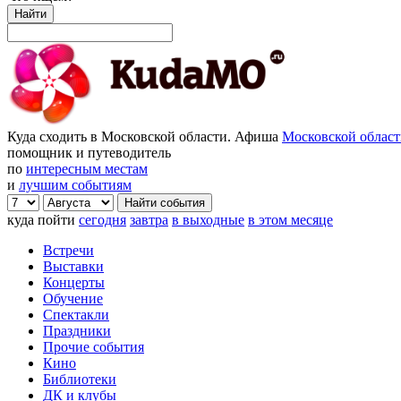
Найти
Куда сходить в Московской области. Афиша
Московской облас
помощник и путеводитель
по
интересным местам
и
лучшим событиям
куда пойти
сегодня
завтра
в выходные
в этом месяце
Встречи
Выставки
Концерты
Обучение
Спектакли
Праздники
Прочие события
Кино
Библиотеки
ДК и клубы