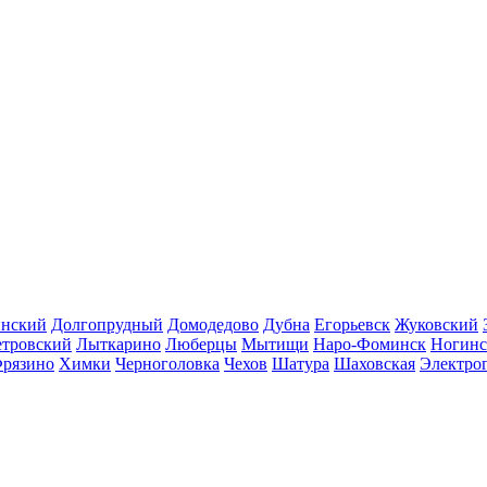
инский
Долгопрудный
Домодедово
Дубна
Егорьевск
Жуковский
етровский
Лыткарино
Люберцы
Мытищи
Наро-Фоминск
Ногинс
рязино
Химки
Черноголовка
Чехов
Шатура
Шаховская
Электро