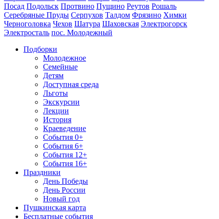
Посад
Подольск
Протвино
Пущино
Реутов
Рошаль
Серебряные Пруды
Серпухов
Талдом
Фрязино
Химки
Черноголовка
Чехов
Шатура
Шаховская
Электрогорск
Электросталь
пос. Молодежный
Подборки
Молодежное
Семейные
Детям
Доступная среда
Льготы
Экскурсии
Лекции
История
Краеведение
События 0+
События 6+
События 12+
События 16+
Праздники
День Победы
День России
Новый год
Пушкинская карта
Бесплатные события