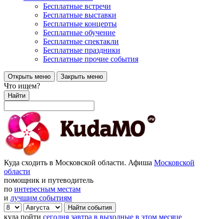
Бесплатные встречи
Бесплатные выставки
Бесплатные концерты
Бесплатные обучение
Бесплатные спектакли
Бесплатные праздники
Бесплатные прочие события
Открыть меню
Закрыть меню
Что ищем?
Найти
Куда сходить в Московской области. Афиша
Московской
области
помощник и путеводитель
по
интересным местам
и
лучшим событиям
куда пойти
сегодня
завтра
в выходные
в этом месяце