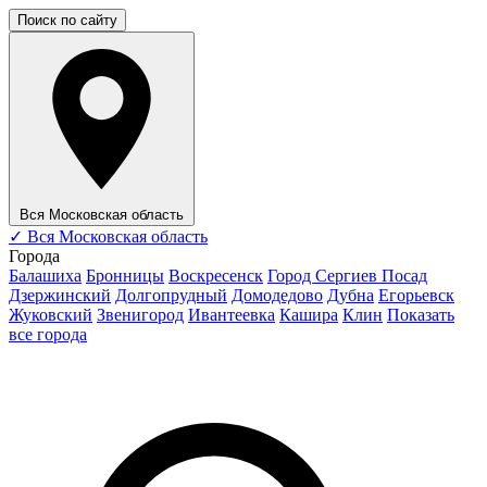
Поиск по сайту
Вся Московская область
✓
Вся Московская область
Города
Балашиха
Бронницы
Воскресенск
Город Сергиев Посад
Дзержинский
Долгопрудный
Домодедово
Дубна
Егорьевск
Жуковский
Звенигород
Ивантеевка
Кашира
Клин
Показать
все города