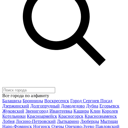
Все города по алфавиту
Балашиха
Бронницы
Воскресенск
Город Сергиев Посад
Дзержинский
Долгопрудный
Домодедово
Дубна
Егорьевск
Жуковский
Звенигород
Ивантеевка
Кашира
Клин
Королев
Котельники
Красноармейск
Красногорск
Краснознаменск
Лобня
Лосино-Петровский
Лыткарино
Люберцы
Мытищи
Наро-Фоминск
Ногинск
Озеры
Орехово-Зуево
Павловский