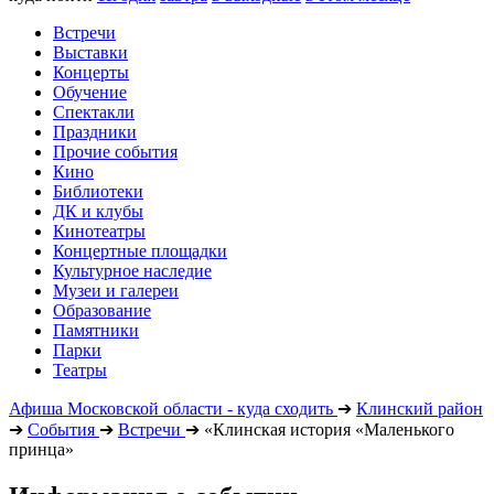
Встречи
Выставки
Концерты
Обучение
Спектакли
Праздники
Прочие события
Кино
Библиотеки
ДК и клубы
Кинотеатры
Концертные площадки
Культурное наследие
Музеи и галереи
Образование
Памятники
Парки
Театры
Афиша Московской области - куда сходить
➔
Клинский район
➔
События
➔
Встречи
➔
«Клинская история «Маленького
принца»