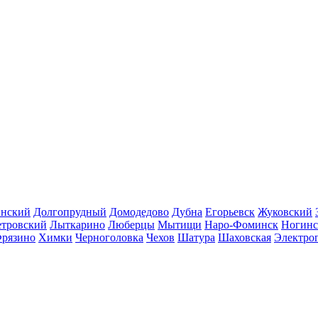
инский
Долгопрудный
Домодедово
Дубна
Егорьевск
Жуковский
етровский
Лыткарино
Люберцы
Мытищи
Наро-Фоминск
Ногинс
рязино
Химки
Черноголовка
Чехов
Шатура
Шаховская
Электро