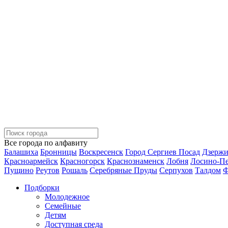
Все города по алфавиту
Балашиха
Бронницы
Воскресенск
Город Сергиев Посад
Дзерж
Красноармейск
Красногорск
Краснознаменск
Лобня
Лосино-П
Пущино
Реутов
Рошаль
Серебряные Пруды
Серпухов
Талдом
Ф
Подборки
Молодежное
Семейные
Детям
Доступная среда