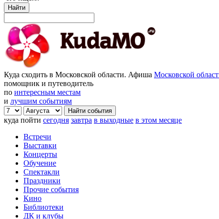
Найти
Куда сходить в Московской области. Афиша
Московской облас
помощник и путеводитель
по
интересным местам
и
лучшим событиям
куда пойти
сегодня
завтра
в выходные
в этом месяце
Встречи
Выставки
Концерты
Обучение
Спектакли
Праздники
Прочие события
Кино
Библиотеки
ДК и клубы