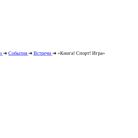
н
➔
События
➔
Встречи
➔
«Книга! Спорт! Игра»