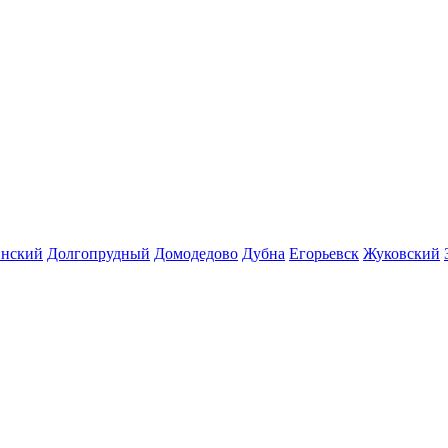
инский
Долгопрудный
Домодедово
Дубна
Егорьевск
Жуковский