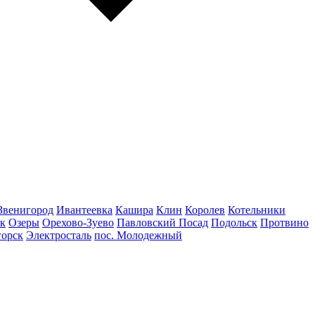
Звенигород
Ивантеевка
Кашира
Клин
Королев
Котельники
к
Озеры
Орехово-Зуево
Павловский Посад
Подольск
Протвино
горск
Электросталь
пос. Молодежный