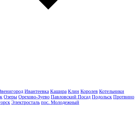
Звенигород
Ивантеевка
Кашира
Клин
Королев
Котельники
к
Озеры
Орехово-Зуево
Павловский Посад
Подольск
Протвино
горск
Электросталь
пос. Молодежный