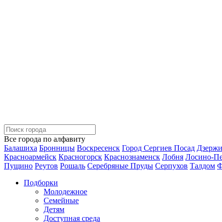
Все города по алфавиту
Балашиха
Бронницы
Воскресенск
Город Сергиев Посад
Дзерж
Красноармейск
Красногорск
Краснознаменск
Лобня
Лосино-П
Пущино
Реутов
Рошаль
Серебряные Пруды
Серпухов
Талдом
Ф
Подборки
Молодежное
Семейные
Детям
Доступная среда