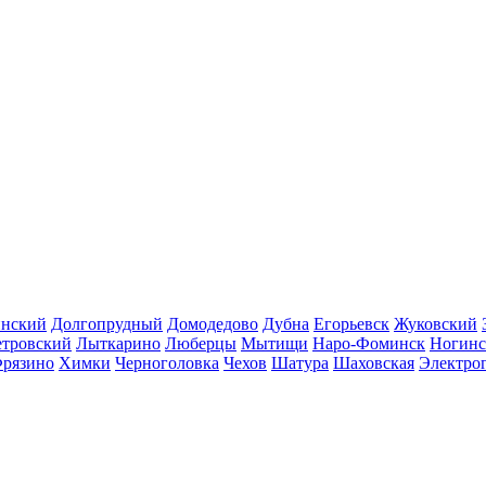
инский
Долгопрудный
Домодедово
Дубна
Егорьевск
Жуковский
етровский
Лыткарино
Люберцы
Мытищи
Наро-Фоминск
Ногинс
рязино
Химки
Черноголовка
Чехов
Шатура
Шаховская
Электро