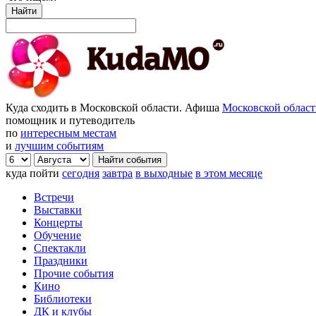
Найти
Куда сходить в Московской области. Афиша
Московской облас
помощник и путеводитель
по
интересным местам
и
лучшим событиям
куда пойти
сегодня
завтра
в выходные
в этом месяце
Встречи
Выставки
Концерты
Обучение
Спектакли
Праздники
Прочие события
Кино
Библиотеки
ДК и клубы