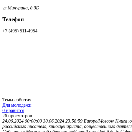
ул Мичурина, д 9Б
Телефон
+7 (495) 511-4954
Темы события
Для молодежи
0 нравится
26
просмотров
24.06.2024 00:00:00
30.06.2024 23:58:59
Europe/Moscow
Книга ю
российского писателя, киносценариста, общественного деятел
События в Московской области
no@email.provided
Add to Calen