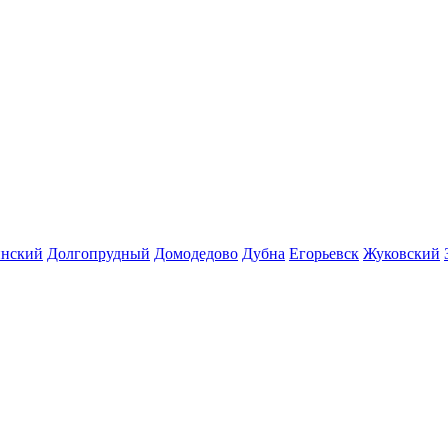
инский
Долгопрудный
Домодедово
Дубна
Егорьевск
Жуковский