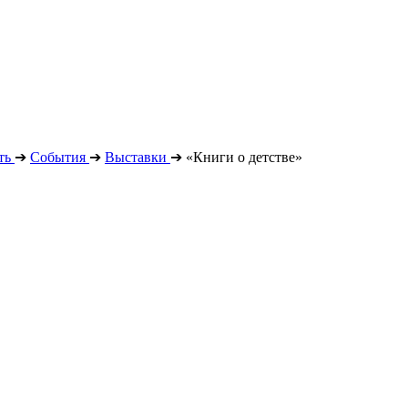
ть
➔
События
➔
Выставки
➔
«Книги о детстве»