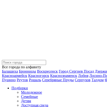
Все города по алфавиту
Балашиха
Бронницы
Воскресенск
Город Сергиев Посад
Дзерж
Красноармейск
Красногорск
Краснознаменск
Лобня
Лосино-П
Пущино
Реутов
Рошаль
Серебряные Пруды
Серпухов
Талдом
Ф
Подборки
Молодежное
Семейные
Детям
Доступная среда