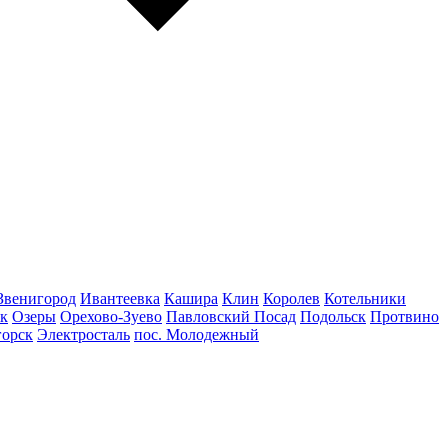
Звенигород
Ивантеевка
Кашира
Клин
Королев
Котельники
к
Озеры
Орехово-Зуево
Павловский Посад
Подольск
Протвино
горск
Электросталь
пос. Молодежный