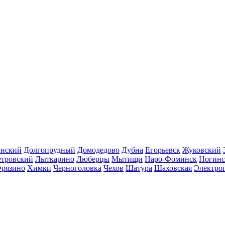
инский
Долгопрудный
Домодедово
Дубна
Егорьевск
Жуковский
етровский
Лыткарино
Люберцы
Мытищи
Наро-Фоминск
Ногинс
рязино
Химки
Черноголовка
Чехов
Шатура
Шаховская
Электро