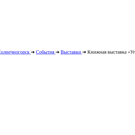
Солнечногорск
➔
События
➔
Выставки
➔
Книжная выставка «Уг