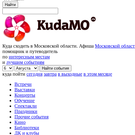
Найти
Куда сходить в Московской области. Афиша
Московской облас
помощник и путеводитель
по
интересным местам
и
лучшим событиям
куда пойти
сегодня
завтра
в выходные
в этом месяце
Встречи
Выставки
Концерты
Обучение
Спектакли
Праздники
Прочие события
Кино
Библиотеки
ДК и клубы