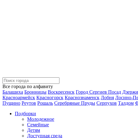
Все города по алфавиту
Балашиха
Бронницы
Воскресенск
Город Сергиев Посад
Дзерж
Красноармейск
Красногорск
Краснознаменск
Лобня
Лосино-П
Пущино
Реутов
Рошаль
Серебряные Пруды
Серпухов
Талдом
Ф
Подборки
Молодежное
Семейные
Детям
Доступная среда