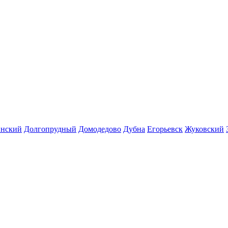
инский
Долгопрудный
Домодедово
Дубна
Егорьевск
Жуковский