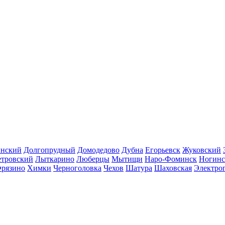
инский
Долгопрудный
Домодедово
Дубна
Егорьевск
Жуковский
етровский
Лыткарино
Люберцы
Мытищи
Наро-Фоминск
Ногинс
рязино
Химки
Черноголовка
Чехов
Шатура
Шаховская
Электро