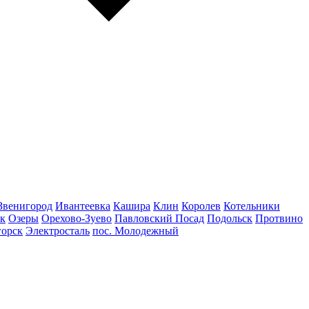
Звенигород
Ивантеевка
Кашира
Клин
Королев
Котельники
к
Озеры
Орехово-Зуево
Павловский Посад
Подольск
Протвино
горск
Электросталь
пос. Молодежный