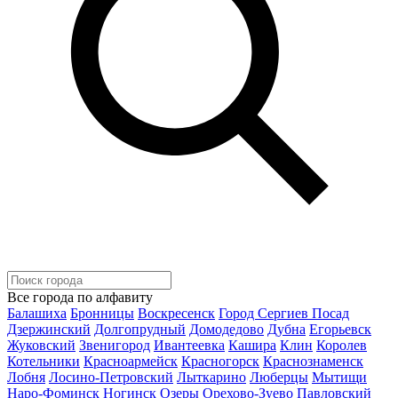
Все города по алфавиту
Балашиха
Бронницы
Воскресенск
Город Сергиев Посад
Дзержинский
Долгопрудный
Домодедово
Дубна
Егорьевск
Жуковский
Звенигород
Ивантеевка
Кашира
Клин
Королев
Котельники
Красноармейск
Красногорск
Краснознаменск
Лобня
Лосино-Петровский
Лыткарино
Люберцы
Мытищи
Наро-Фоминск
Ногинск
Озеры
Орехово-Зуево
Павловский