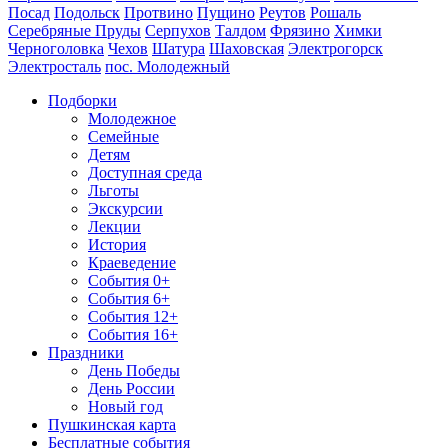
Посад
Подольск
Протвино
Пущино
Реутов
Рошаль
Серебряные Пруды
Серпухов
Талдом
Фрязино
Химки
Черноголовка
Чехов
Шатура
Шаховская
Электрогорск
Электросталь
пос. Молодежный
Подборки
Молодежное
Семейные
Детям
Доступная среда
Льготы
Экскурсии
Лекции
История
Краеведение
События 0+
События 6+
События 12+
События 16+
Праздники
День Победы
День России
Новый год
Пушкинская карта
Бесплатные события