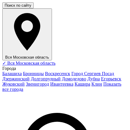
Поиск по сайту
Вся Московская область
✓
Вся Московская область
Города
Балашиха
Бронницы
Воскресенск
Город Сергиев Посад
Дзержинский
Долгопрудный
Домодедово
Дубна
Егорьевск
Жуковский
Звенигород
Ивантеевка
Кашира
Клин
Показать
все города