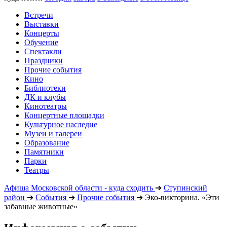
Встречи
Выставки
Концерты
Обучение
Спектакли
Праздники
Прочие события
Кино
Библиотеки
ДК и клубы
Кинотеатры
Концертные площадки
Культурное наследие
Музеи и галереи
Образование
Памятники
Парки
Театры
Афиша Московской области - куда сходить
➔
Ступинский
район
➔
События
➔
Прочие события
➔
Эко-викторина. «Эти
забавные животные»