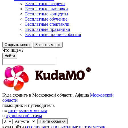
Бесплатные встречи
Бесплатные выставки
Бесплатные концерты
Бесплатные обучение
Бесплатные спектакли
Бесплатные праздники
Бесплатные прочие события
Открыть меню
Закрыть меню
Что ищем?
Найти
Куда сходить в Московской области. Афиша
Московской
области
помощник и путеводитель
по
интересным местам
и
лучшим событиям
куда пойти
сегодня
завтра
в выходные
в этом месяце