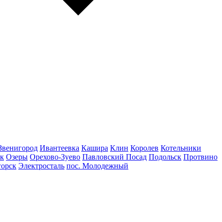
Звенигород
Ивантеевка
Кашира
Клин
Королев
Котельники
к
Озеры
Орехово-Зуево
Павловский Посад
Подольск
Протвино
горск
Электросталь
пос. Молодежный