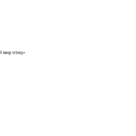
й мир птиц»