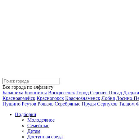
Все города по алфавиту
Балашиха
Бронницы
Воскресенск
Город Сергиев Посад
Дзерж
Красноармейск
Красногорск
Краснознаменск
Лобня
Лосино-П
Пущино
Реутов
Рошаль
Серебряные Пруды
Серпухов
Талдом
Ф
Подборки
Молодежное
Семейные
Детям
Доступная среда