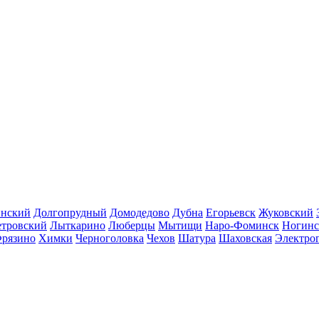
инский
Долгопрудный
Домодедово
Дубна
Егорьевск
Жуковский
етровский
Лыткарино
Люберцы
Мытищи
Наро-Фоминск
Ногинс
рязино
Химки
Черноголовка
Чехов
Шатура
Шаховская
Электро