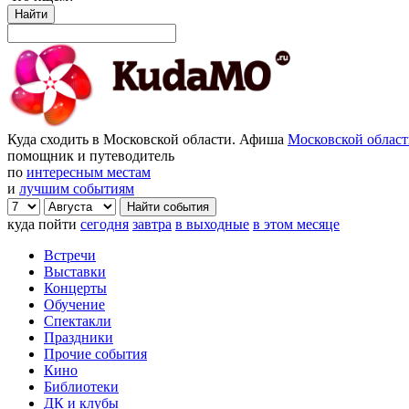
Найти
Куда сходить в Московской области. Афиша
Московской облас
помощник и путеводитель
по
интересным местам
и
лучшим событиям
куда пойти
сегодня
завтра
в выходные
в этом месяце
Встречи
Выставки
Концерты
Обучение
Спектакли
Праздники
Прочие события
Кино
Библиотеки
ДК и клубы