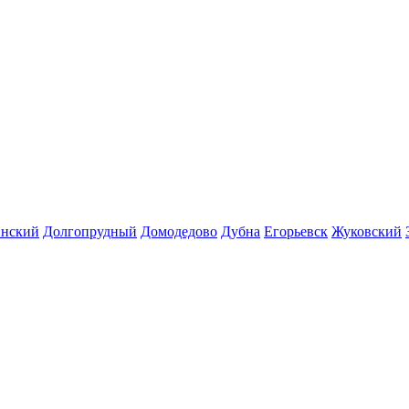
инский
Долгопрудный
Домодедово
Дубна
Егорьевск
Жуковский