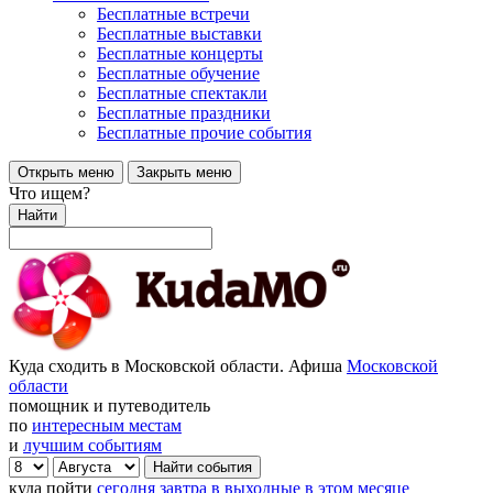
Бесплатные встречи
Бесплатные выставки
Бесплатные концерты
Бесплатные обучение
Бесплатные спектакли
Бесплатные праздники
Бесплатные прочие события
Открыть меню
Закрыть меню
Что ищем?
Найти
Куда сходить в Московской области. Афиша
Московской
области
помощник и путеводитель
по
интересным местам
и
лучшим событиям
куда пойти
сегодня
завтра
в выходные
в этом месяце