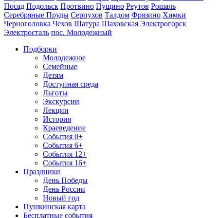
Посад
Подольск
Протвино
Пущино
Реутов
Рошаль
Серебряные Пруды
Серпухов
Талдом
Фрязино
Химки
Черноголовка
Чехов
Шатура
Шаховская
Электрогорск
Электросталь
пос. Молодежный
Подборки
Молодежное
Семейные
Детям
Доступная среда
Льготы
Экскурсии
Лекции
История
Краеведение
События 0+
События 6+
События 12+
События 16+
Праздники
День Победы
День России
Новый год
Пушкинская карта
Бесплатные события