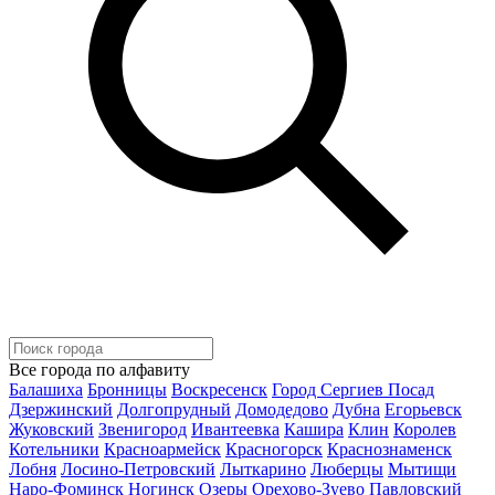
Все города по алфавиту
Балашиха
Бронницы
Воскресенск
Город Сергиев Посад
Дзержинский
Долгопрудный
Домодедово
Дубна
Егорьевск
Жуковский
Звенигород
Ивантеевка
Кашира
Клин
Королев
Котельники
Красноармейск
Красногорск
Краснознаменск
Лобня
Лосино-Петровский
Лыткарино
Люберцы
Мытищи
Наро-Фоминск
Ногинск
Озеры
Орехово-Зуево
Павловский