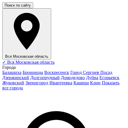
Поиск по сайту
Вся Московская область
✓
Вся Московская область
Города
Балашиха
Бронницы
Воскресенск
Город Сергиев Посад
Дзержинский
Долгопрудный
Домодедово
Дубна
Егорьевск
Жуковский
Звенигород
Ивантеевка
Кашира
Клин
Показать
все города