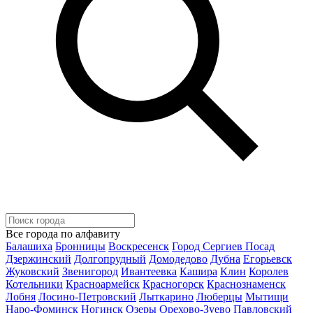
Все города по алфавиту
Балашиха
Бронницы
Воскресенск
Город Сергиев Посад
Дзержинский
Долгопрудный
Домодедово
Дубна
Егорьевск
Жуковский
Звенигород
Ивантеевка
Кашира
Клин
Королев
Котельники
Красноармейск
Красногорск
Краснознаменск
Лобня
Лосино-Петровский
Лыткарино
Люберцы
Мытищи
Наро-Фоминск
Ногинск
Озеры
Орехово-Зуево
Павловский