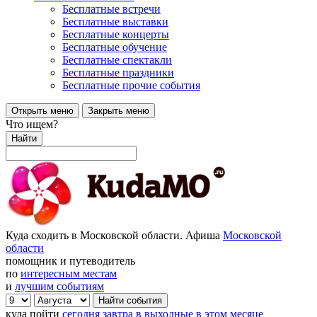
Бесплатные встречи
Бесплатные выставки
Бесплатные концерты
Бесплатные обучение
Бесплатные спектакли
Бесплатные праздники
Бесплатные прочие события
Открыть меню
Закрыть меню
Что ищем?
Найти
Куда сходить в Московской области. Афиша
Московской
области
помощник и путеводитель
по
интересным местам
и
лучшим событиям
куда пойти
сегодня
завтра
в выходные
в этом месяце