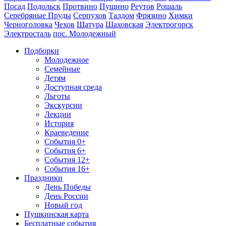
Посад
Подольск
Протвино
Пущино
Реутов
Рошаль
Серебряные Пруды
Серпухов
Талдом
Фрязино
Химки
Черноголовка
Чехов
Шатура
Шаховская
Электрогорск
Электросталь
пос. Молодежный
Подборки
Молодежное
Семейные
Детям
Доступная среда
Льготы
Экскурсии
Лекции
История
Краеведение
События 0+
События 6+
События 12+
События 16+
Праздники
День Победы
День России
Новый год
Пушкинская карта
Бесплатные события