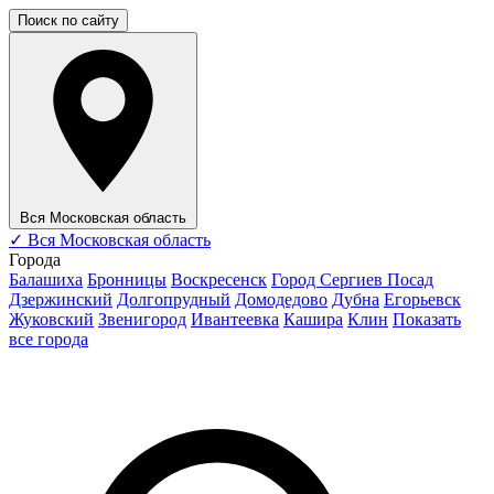
Поиск по сайту
Вся Московская область
✓
Вся Московская область
Города
Балашиха
Бронницы
Воскресенск
Город Сергиев Посад
Дзержинский
Долгопрудный
Домодедово
Дубна
Егорьевск
Жуковский
Звенигород
Ивантеевка
Кашира
Клин
Показать
все города