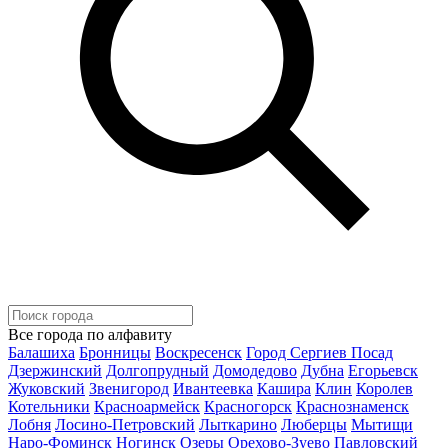
Все города по алфавиту
Балашиха
Бронницы
Воскресенск
Город Сергиев Посад
Дзержинский
Долгопрудный
Домодедово
Дубна
Егорьевск
Жуковский
Звенигород
Ивантеевка
Кашира
Клин
Королев
Котельники
Красноармейск
Красногорск
Краснознаменск
Лобня
Лосино-Петровский
Лыткарино
Люберцы
Мытищи
Наро-Фоминск
Ногинск
Озеры
Орехово-Зуево
Павловский