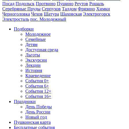
Посад
Подольск
Протвино
Пущино
Реутов
Рошаль
Серебряные Пруды
Серпухов
Талдом
Фрязино
Химки
Черноголовка
Чехов
Шатура
Шаховская
Электрогорск
Электросталь
пос. Молодежный
Подборки
Молодежное
Семейные
Детям
Доступная среда
Льготы
Экскурсии
Лекции
История
Краеведение
События 0+
События 6+
События 12+
События 16+
Праздники
День Победы
День России
Новый год
Пушкинская карта
Бесплатные события