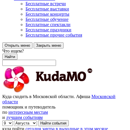
Бесплатные встречи
Бесплатные выставки
Бесплатные концерты
Бесплатные обучение
Бесплатные спектакли
Бесплатные праздники
Бесплатные прочие события
Открыть меню
Закрыть меню
Что ищем?
Найти
Куда сходить в Московской области. Афиша
Московской
области
помощник и путеводитель
по
интересным местам
и
лучшим событиям
куда пойти
сегодня
завтра
в выходные
в этом месяце