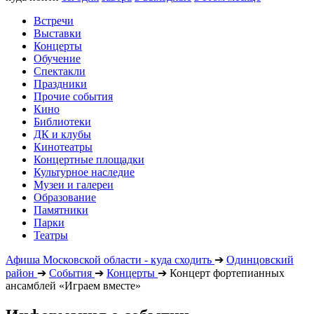
Встречи
Выставки
Концерты
Обучение
Спектакли
Праздники
Прочие события
Кино
Библиотеки
ДК и клубы
Кинотеатры
Концертные площадки
Культурное наследие
Музеи и галереи
Образование
Памятники
Парки
Театры
Афиша Московской области - куда сходить
➔
Одинцовский
район
➔
События
➔
Концерты
➔
Концерт фортепианных
ансамблей «Играем вместе»