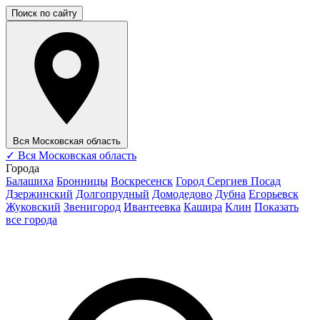
Поиск по сайту
Вся Московская область
✓
Вся Московская область
Города
Балашиха
Бронницы
Воскресенск
Город Сергиев Посад
Дзержинский
Долгопрудный
Домодедово
Дубна
Егорьевск
Жуковский
Звенигород
Ивантеевка
Кашира
Клин
Показать
все города