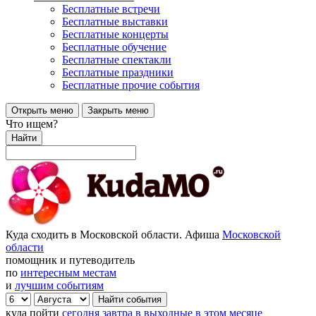
Бесплатные встречи
Бесплатные выставки
Бесплатные концерты
Бесплатные обучение
Бесплатные спектакли
Бесплатные праздники
Бесплатные прочие события
Открыть меню
Закрыть меню
Что ищем?
Найти
Куда сходить в Московской области. Афиша
Московской
области
помощник и путеводитель
по
интересным местам
и
лучшим событиям
куда пойти
сегодня
завтра
в выходные
в этом месяце