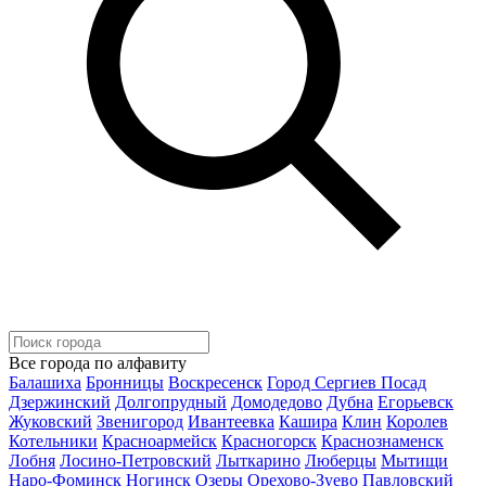
Все города по алфавиту
Балашиха
Бронницы
Воскресенск
Город Сергиев Посад
Дзержинский
Долгопрудный
Домодедово
Дубна
Егорьевск
Жуковский
Звенигород
Ивантеевка
Кашира
Клин
Королев
Котельники
Красноармейск
Красногорск
Краснознаменск
Лобня
Лосино-Петровский
Лыткарино
Люберцы
Мытищи
Наро-Фоминск
Ногинск
Озеры
Орехово-Зуево
Павловский