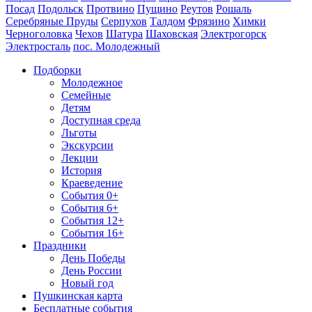
Посад
Подольск
Протвино
Пущино
Реутов
Рошаль
Серебряные Пруды
Серпухов
Талдом
Фрязино
Химки
Черноголовка
Чехов
Шатура
Шаховская
Электрогорск
Электросталь
пос. Молодежный
Подборки
Молодежное
Семейные
Детям
Доступная среда
Льготы
Экскурсии
Лекции
История
Краеведение
События 0+
События 6+
События 12+
События 16+
Праздники
День Победы
День России
Новый год
Пушкинская карта
Бесплатные события