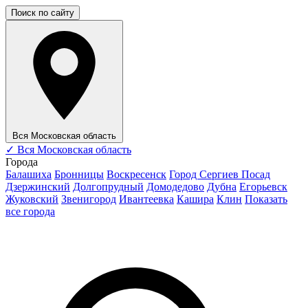
Поиск по сайту
Вся Московская область
✓
Вся Московская область
Города
Балашиха
Бронницы
Воскресенск
Город Сергиев Посад
Дзержинский
Долгопрудный
Домодедово
Дубна
Егорьевск
Жуковский
Звенигород
Ивантеевка
Кашира
Клин
Показать
все города