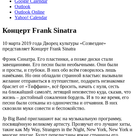
Google Calendar
Outlook
Outlook Online
Yahoo! Calendar
Концерт Frank Sinatra
10 марта 2019 года Дворец культуры «Созвездие»
представляет Концерт Frank Sinatra
Фрэнк Синатра. Его пластинки, а позже диски стали
завещаниями. Его песни были необычными. Они были
и просты, и глубоки. В них обо всём говорилось лишь
намёками. Но они обладали странной властью: вызывали
желание отправиться в путешествие, подарить незнакомке
браслет от «Тиффани», всё бросить, начать с нуля, сесть
на ближайший самолёт, летящий неизвестно куда, сказав, что
жизнь – достойный сожаления бордель. И в то же время, его
песни были сотканы из одиночества и отчаяния. В них
сквозили муки совести и беспокойство.
Jp Big Band приглашают вас на музыкальную программу,
посвящённую великому артисту. Прозвучат его лучшие хиты,
такие как My Way, Strangers in the Night, New York, New York и
многие другие. Будут перелистаны яркие страницы его