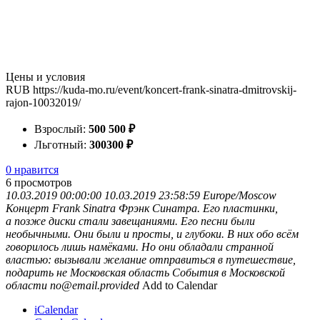
Цены и условия
RUB
https://kuda-mo.ru/event/koncert-frank-sinatra-dmitrovskij-
rajon-10032019/
Взрослый:
500
500
₽
Льготный:
300
300
₽
0 нравится
6
просмотров
10.03.2019 00:00:00
10.03.2019 23:58:59
Europe/Moscow
Концерт Frank Sinatra
Фрэнк Синатра. Его пластинки,
а позже диски стали завещаниями. Его песни были
необычными. Они были и просты, и глубоки. В них обо всём
говорилось лишь намёками. Но они обладали странной
властью: вызывали желание отправиться в путешествие,
подарить не
Московская область
События в Московской
области
no@email.provided
Add to Calendar
iCalendar