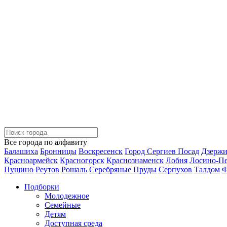
Все города по алфавиту
Балашиха
Бронницы
Воскресенск
Город Сергиев Посад
Дзерж
Красноармейск
Красногорск
Краснознаменск
Лобня
Лосино-П
Пущино
Реутов
Рошаль
Серебряные Пруды
Серпухов
Талдом
Ф
Подборки
Молодежное
Семейные
Детям
Доступная среда