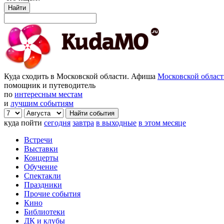
Найти
Куда сходить в Московской области. Афиша
Московской облас
помощник и путеводитель
по
интересным местам
и
лучшим событиям
куда пойти
сегодня
завтра
в выходные
в этом месяце
Встречи
Выставки
Концерты
Обучение
Спектакли
Праздники
Прочие события
Кино
Библиотеки
ДК и клубы