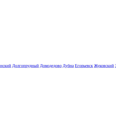
инский
Долгопрудный
Домодедово
Дубна
Егорьевск
Жуковский