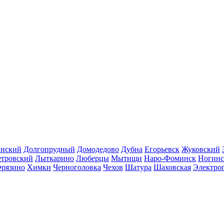
инский
Долгопрудный
Домодедово
Дубна
Егорьевск
Жуковский
етровский
Лыткарино
Люберцы
Мытищи
Наро-Фоминск
Ногинс
рязино
Химки
Черноголовка
Чехов
Шатура
Шаховская
Электро