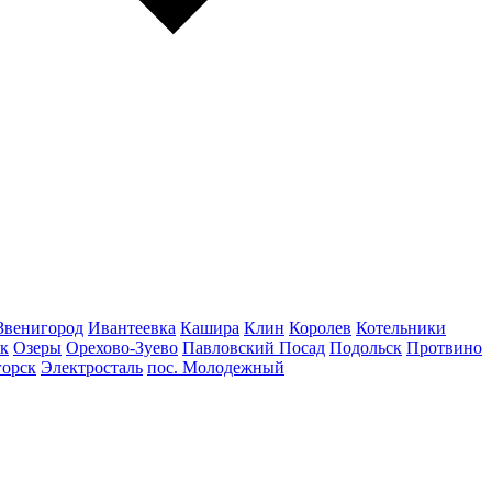
Звенигород
Ивантеевка
Кашира
Клин
Королев
Котельники
к
Озеры
Орехово-Зуево
Павловский Посад
Подольск
Протвино
горск
Электросталь
пос. Молодежный