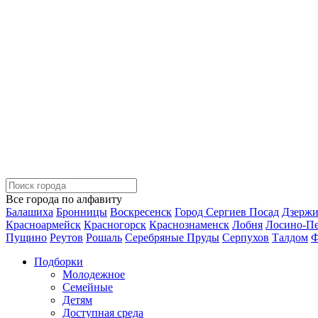
Все города по алфавиту
Балашиха
Бронницы
Воскресенск
Город Сергиев Посад
Дзерж
Красноармейск
Красногорск
Краснознаменск
Лобня
Лосино-П
Пущино
Реутов
Рошаль
Серебряные Пруды
Серпухов
Талдом
Ф
Подборки
Молодежное
Семейные
Детям
Доступная среда