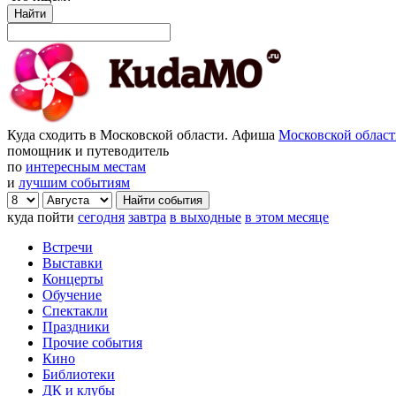
Найти
Куда сходить в Московской области. Афиша
Московской облас
помощник и путеводитель
по
интересным местам
и
лучшим событиям
куда пойти
сегодня
завтра
в выходные
в этом месяце
Встречи
Выставки
Концерты
Обучение
Спектакли
Праздники
Прочие события
Кино
Библиотеки
ДК и клубы