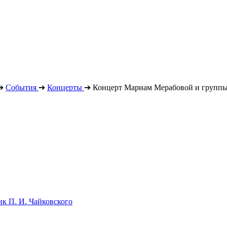
➔
События
➔
Концерты
➔
Концерт Мариам Мерабовой и группы 
к П. И. Чайковского