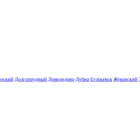
инский
Долгопрудный
Домодедово
Дубна
Егорьевск
Жуковский