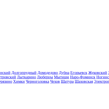
инский
Долгопрудный
Домодедово
Дубна
Егорьевск
Жуковский
етровский
Лыткарино
Люберцы
Мытищи
Наро-Фоминск
Ногинс
рязино
Химки
Черноголовка
Чехов
Шатура
Шаховская
Электро