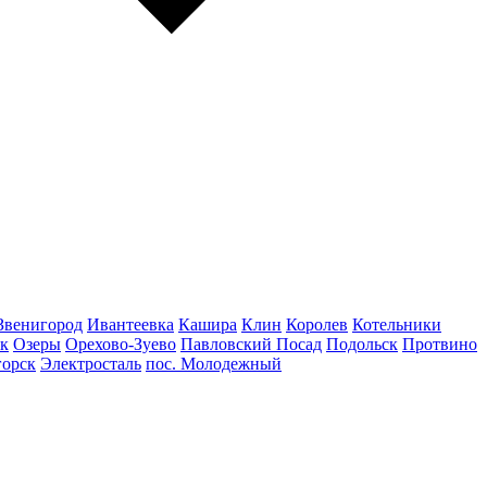
Звенигород
Ивантеевка
Кашира
Клин
Королев
Котельники
к
Озеры
Орехово-Зуево
Павловский Посад
Подольск
Протвино
горск
Электросталь
пос. Молодежный