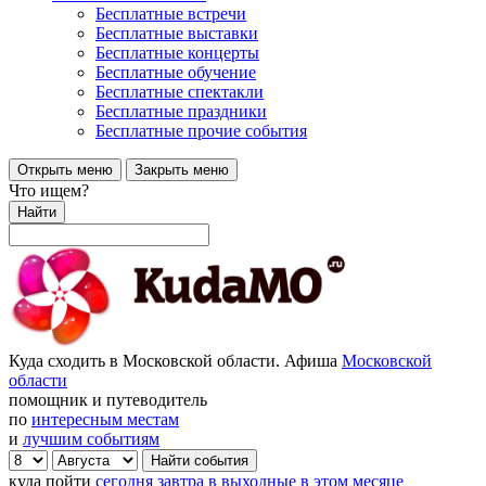
Бесплатные встречи
Бесплатные выставки
Бесплатные концерты
Бесплатные обучение
Бесплатные спектакли
Бесплатные праздники
Бесплатные прочие события
Открыть меню
Закрыть меню
Что ищем?
Найти
Куда сходить в Московской области. Афиша
Московской
области
помощник и путеводитель
по
интересным местам
и
лучшим событиям
куда пойти
сегодня
завтра
в выходные
в этом месяце