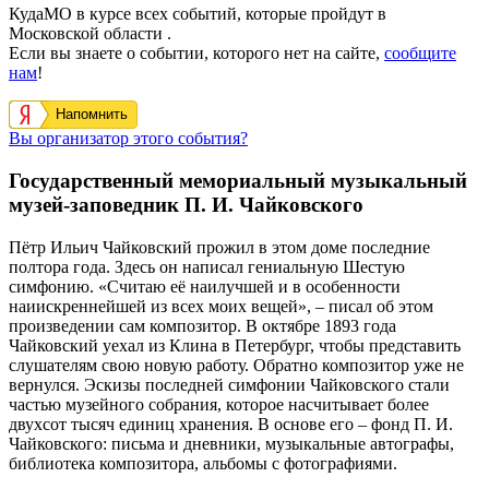
КудаМО в курсе всех событий, которые пройдут в
Московской области .
Если вы знаете о событии, которого нет на сайте,
сообщите
нам
!
Напомнить
Вы организатор этого события?
Государственный мемориальный музыкальный
музей-заповедник П. И. Чайковского
Пётр Ильич Чайковский прожил в этом доме последние
полтора года. Здесь он написал гениальную Шестую
симфонию. «Считаю её наилучшей и в особенности
наиискреннейшей из всех моих вещей», – писал об этом
произведении сам композитор. В октябре 1893 года
Чайковский уехал из Клина в Петербург, чтобы представить
слушателям свою новую работу. Обратно композитор уже не
вернулся. Эскизы последней симфонии Чайковского стали
частью музейного собрания, которое насчитывает более
двухсот тысяч единиц хранения. В основе его – фонд П. И.
Чайковского: письма и дневники, музыкальные автографы,
библиотека композитора, альбомы с фотографиями.