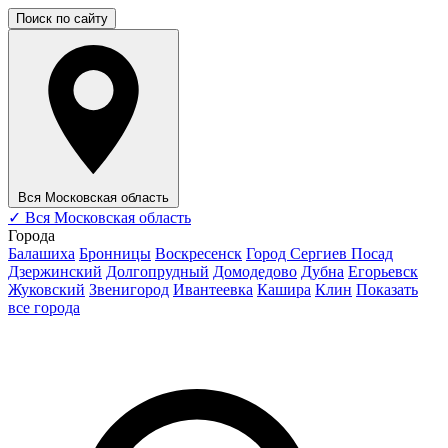
Поиск по сайту
Вся Московская область
✓
Вся Московская область
Города
Балашиха
Бронницы
Воскресенск
Город Сергиев Посад
Дзержинский
Долгопрудный
Домодедово
Дубна
Егорьевск
Жуковский
Звенигород
Ивантеевка
Кашира
Клин
Показать
все города