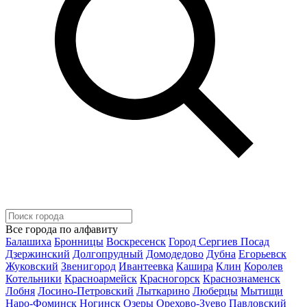
Все города по алфавиту
Балашиха
Бронницы
Воскресенск
Город Сергиев Посад
Дзержинский
Долгопрудный
Домодедово
Дубна
Егорьевск
Жуковский
Звенигород
Ивантеевка
Кашира
Клин
Королев
Котельники
Красноармейск
Красногорск
Краснознаменск
Лобня
Лосино-Петровский
Лыткарино
Люберцы
Мытищи
Наро-Фоминск
Ногинск
Озеры
Орехово-Зуево
Павловский