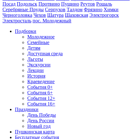
Посад
Подольск
Протвино
Пущино
Реутов
Рошаль
Серебряные Пруды
Серпухов
Талдом
Фрязино
Химки
Черноголовка
Чехов
Шатура
Шаховская
Электрогорск
Электросталь
пос. Молодежный
Подборки
Молодежное
Семейные
Детям
Доступная среда
Льготы
Экскурсии
Лекции
История
Краеведение
События 0+
События 6+
События 12+
События 16+
Праздники
День Победы
День России
Новый год
Пушкинская карта
Бесплатные события