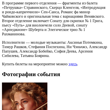
В программе первого отделения — фрагменты из балета
«Петрушка» Стравинского, Скерцо Кленгеля, «Интродукция
и рондо-каприччиозо» Сен-Санса, Романс фа минор
Чайковского и оригинальная тема с вариациями Венявского.
Второе отделение включает Сонату для скрипки № 1 Грига,
пьесу «Путь» для виолончели соло Деевой, сонату
«Арпеджионе» Шуберта и Элегическое трио № 1
Рахманинова.
Исполнители — молодые музыканты: Аксинья Потемкина,
Тимур Рашков, Стефания Поспехина, Ни Чэньчжэ, Александр
Папушев, Александр Бобейко, София Деева, Арсения
Сибилева, Татьяна Боярина.
Купить билеты на мероприятие можно
здесь
.
Фотографии события