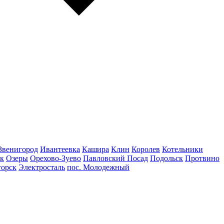
Звенигород
Ивантеевка
Кашира
Клин
Королев
Котельники
к
Озеры
Орехово-Зуево
Павловский Посад
Подольск
Протвино
горск
Электросталь
пос. Молодежный