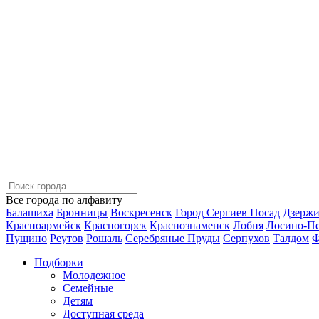
Все города по алфавиту
Балашиха
Бронницы
Воскресенск
Город Сергиев Посад
Дзерж
Красноармейск
Красногорск
Краснознаменск
Лобня
Лосино-П
Пущино
Реутов
Рошаль
Серебряные Пруды
Серпухов
Талдом
Ф
Подборки
Молодежное
Семейные
Детям
Доступная среда