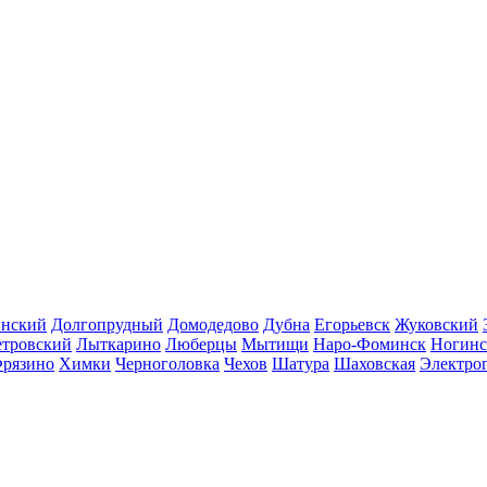
инский
Долгопрудный
Домодедово
Дубна
Егорьевск
Жуковский
етровский
Лыткарино
Люберцы
Мытищи
Наро-Фоминск
Ногинс
рязино
Химки
Черноголовка
Чехов
Шатура
Шаховская
Электро