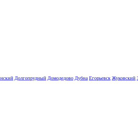
инский
Долгопрудный
Домодедово
Дубна
Егорьевск
Жуковский