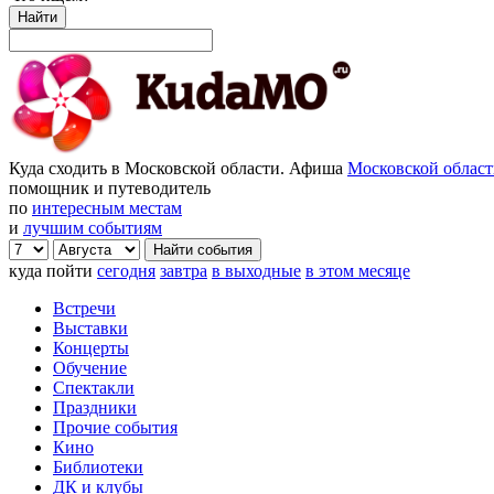
Найти
Куда сходить в Московской области. Афиша
Московской облас
помощник и путеводитель
по
интересным местам
и
лучшим событиям
куда пойти
сегодня
завтра
в выходные
в этом месяце
Встречи
Выставки
Концерты
Обучение
Спектакли
Праздники
Прочие события
Кино
Библиотеки
ДК и клубы