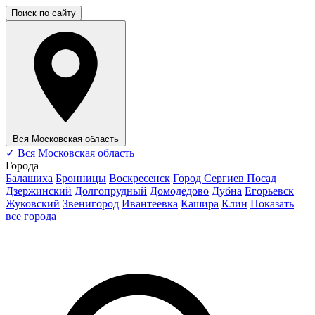
Поиск по сайту
Вся Московская область
✓
Вся Московская область
Города
Балашиха
Бронницы
Воскресенск
Город Сергиев Посад
Дзержинский
Долгопрудный
Домодедово
Дубна
Егорьевск
Жуковский
Звенигород
Ивантеевка
Кашира
Клин
Показать
все города