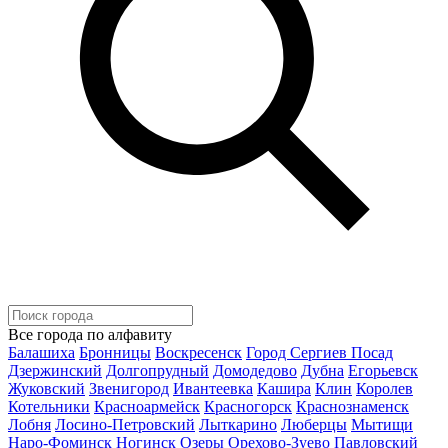
Все города по алфавиту
Балашиха
Бронницы
Воскресенск
Город Сергиев Посад
Дзержинский
Долгопрудный
Домодедово
Дубна
Егорьевск
Жуковский
Звенигород
Ивантеевка
Кашира
Клин
Королев
Котельники
Красноармейск
Красногорск
Краснознаменск
Лобня
Лосино-Петровский
Лыткарино
Люберцы
Мытищи
Наро-Фоминск
Ногинск
Озеры
Орехово-Зуево
Павловский