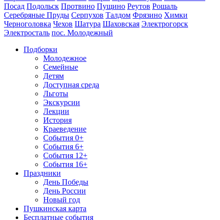
Посад
Подольск
Протвино
Пущино
Реутов
Рошаль
Серебряные Пруды
Серпухов
Талдом
Фрязино
Химки
Черноголовка
Чехов
Шатура
Шаховская
Электрогорск
Электросталь
пос. Молодежный
Подборки
Молодежное
Семейные
Детям
Доступная среда
Льготы
Экскурсии
Лекции
История
Краеведение
События 0+
События 6+
События 12+
События 16+
Праздники
День Победы
День России
Новый год
Пушкинская карта
Бесплатные события