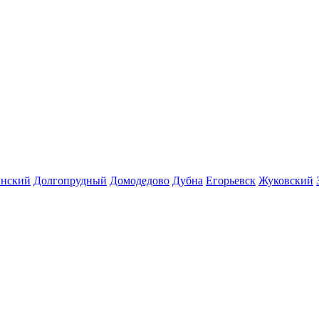
инский
Долгопрудный
Домодедово
Дубна
Егорьевск
Жуковский