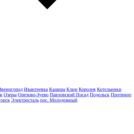
Звенигород
Ивантеевка
Кашира
Клин
Королев
Котельники
к
Озеры
Орехово-Зуево
Павловский Посад
Подольск
Протвино
горск
Электросталь
пос. Молодежный