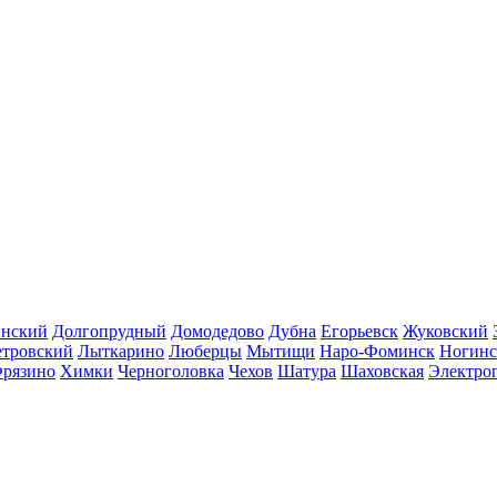
инский
Долгопрудный
Домодедово
Дубна
Егорьевск
Жуковский
етровский
Лыткарино
Люберцы
Мытищи
Наро-Фоминск
Ногинс
рязино
Химки
Черноголовка
Чехов
Шатура
Шаховская
Электро