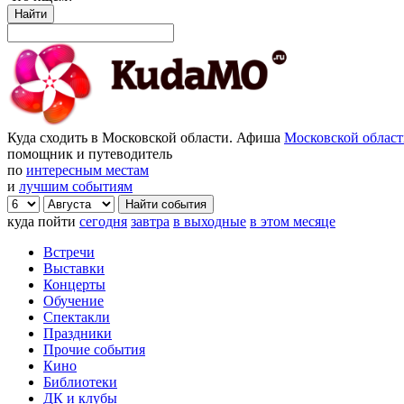
Найти
Куда сходить в Московской области. Афиша
Московской облас
помощник и путеводитель
по
интересным местам
и
лучшим событиям
куда пойти
сегодня
завтра
в выходные
в этом месяце
Встречи
Выставки
Концерты
Обучение
Спектакли
Праздники
Прочие события
Кино
Библиотеки
ДК и клубы