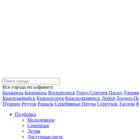
Все города по алфавиту
Балашиха
Бронницы
Воскресенск
Город Сергиев Посад
Дзерж
Красноармейск
Красногорск
Краснознаменск
Лобня
Лосино-П
Пущино
Реутов
Рошаль
Серебряные Пруды
Серпухов
Талдом
Ф
Подборки
Молодежное
Семейные
Детям
Доступная среда