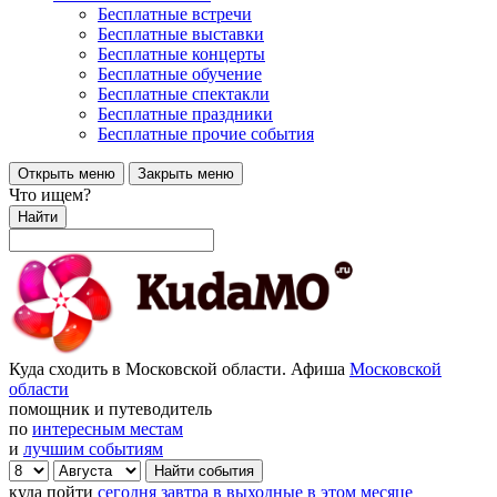
Бесплатные встречи
Бесплатные выставки
Бесплатные концерты
Бесплатные обучение
Бесплатные спектакли
Бесплатные праздники
Бесплатные прочие события
Открыть меню
Закрыть меню
Что ищем?
Найти
Куда сходить в Московской области. Афиша
Московской
области
помощник и путеводитель
по
интересным местам
и
лучшим событиям
куда пойти
сегодня
завтра
в выходные
в этом месяце