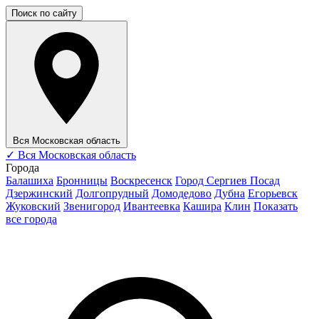
Поиск по сайту
Вся Московская область
✓
Вся Московская область
Города
Балашиха
Бронницы
Воскресенск
Город Сергиев Посад
Дзержинский
Долгопрудный
Домодедово
Дубна
Егорьевск
Жуковский
Звенигород
Ивантеевка
Кашира
Клин
Показать
все города