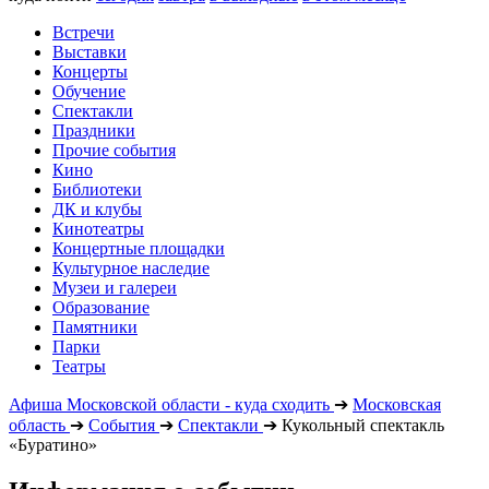
Встречи
Выставки
Концерты
Обучение
Спектакли
Праздники
Прочие события
Кино
Библиотеки
ДК и клубы
Кинотеатры
Концертные площадки
Культурное наследие
Музеи и галереи
Образование
Памятники
Парки
Театры
Афиша Московской области - куда сходить
➔
Московская
область
➔
События
➔
Спектакли
➔
Кукольный спектакль
«Буратино»