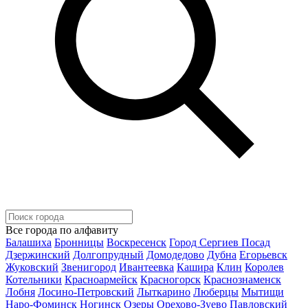
Все города по алфавиту
Балашиха
Бронницы
Воскресенск
Город Сергиев Посад
Дзержинский
Долгопрудный
Домодедово
Дубна
Егорьевск
Жуковский
Звенигород
Ивантеевка
Кашира
Клин
Королев
Котельники
Красноармейск
Красногорск
Краснознаменск
Лобня
Лосино-Петровский
Лыткарино
Люберцы
Мытищи
Наро-Фоминск
Ногинск
Озеры
Орехово-Зуево
Павловский