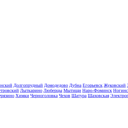
инский
Долгопрудный
Домодедово
Дубна
Егорьевск
Жуковский
етровский
Лыткарино
Люберцы
Мытищи
Наро-Фоминск
Ногинс
рязино
Химки
Черноголовка
Чехов
Шатура
Шаховская
Электро