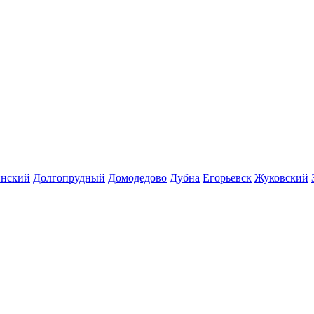
инский
Долгопрудный
Домодедово
Дубна
Егорьевск
Жуковский