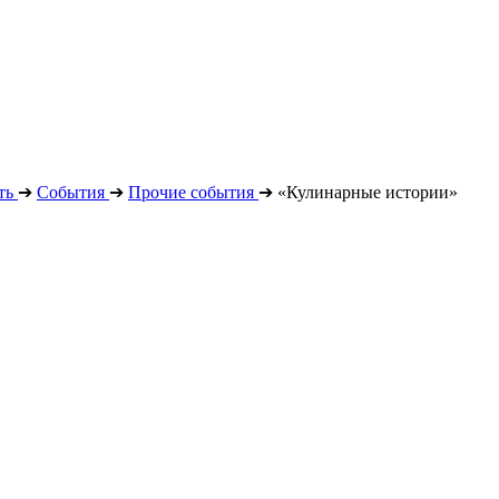
ть
➔
События
➔
Прочие события
➔
«Кулинарные истории»