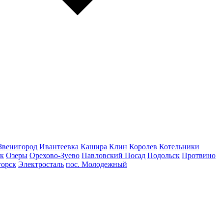
Звенигород
Ивантеевка
Кашира
Клин
Королев
Котельники
к
Озеры
Орехово-Зуево
Павловский Посад
Подольск
Протвино
горск
Электросталь
пос. Молодежный