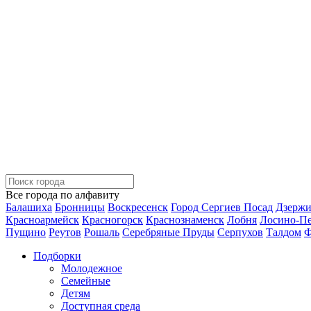
Все города по алфавиту
Балашиха
Бронницы
Воскресенск
Город Сергиев Посад
Дзерж
Красноармейск
Красногорск
Краснознаменск
Лобня
Лосино-П
Пущино
Реутов
Рошаль
Серебряные Пруды
Серпухов
Талдом
Ф
Подборки
Молодежное
Семейные
Детям
Доступная среда