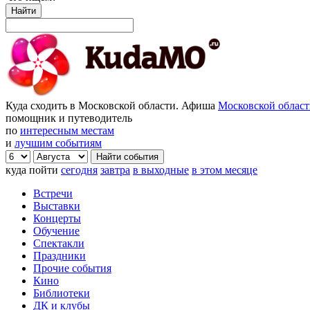
Найти
Куда сходить в Московской области. Афиша
Московской облас
помощник и путеводитель
по
интересным местам
и
лучшим событиям
куда пойти
сегодня
завтра
в выходные
в этом месяце
Встречи
Выставки
Концерты
Обучение
Спектакли
Праздники
Прочие события
Кино
Библиотеки
ДК и клубы