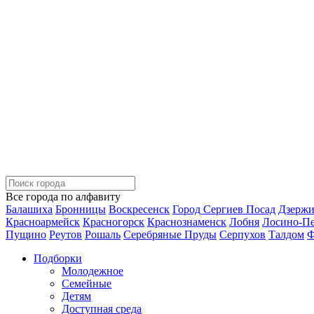
Все города по алфавиту
Балашиха
Бронницы
Воскресенск
Город Сергиев Посад
Дзерж
Красноармейск
Красногорск
Краснознаменск
Лобня
Лосино-П
Пущино
Реутов
Рошаль
Серебряные Пруды
Серпухов
Талдом
Ф
Подборки
Молодежное
Семейные
Детям
Доступная среда