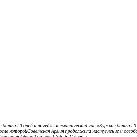
я битва.50 дней и ночей» - тематический час
«Курская битва.50
ле которойСоветская Армия продолжила наступление и освобод
бласти
no@email.provided
Add to Calendar