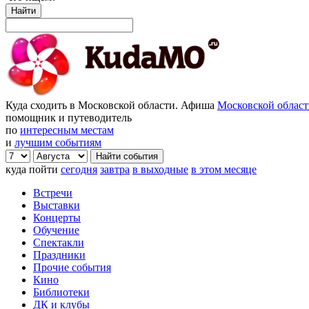
Найти
Куда сходить в Московской области. Афиша
Московской облас
помощник и путеводитель
по
интересным местам
и
лучшим событиям
куда пойти
сегодня
завтра
в выходные
в этом месяце
Встречи
Выставки
Концерты
Обучение
Спектакли
Праздники
Прочие события
Кино
Библиотеки
ДК и клубы