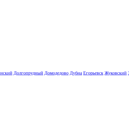
инский
Долгопрудный
Домодедово
Дубна
Егорьевск
Жуковский