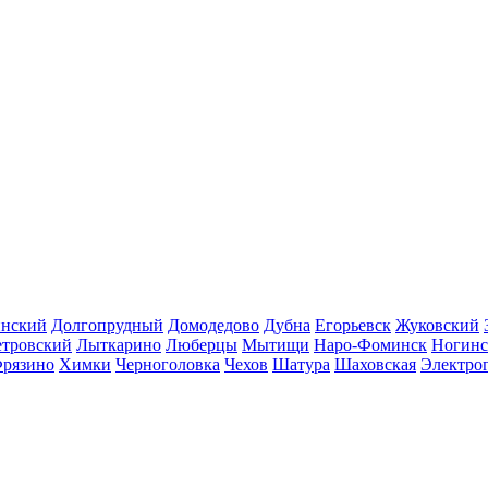
инский
Долгопрудный
Домодедово
Дубна
Егорьевск
Жуковский
етровский
Лыткарино
Люберцы
Мытищи
Наро-Фоминск
Ногинс
рязино
Химки
Черноголовка
Чехов
Шатура
Шаховская
Электро