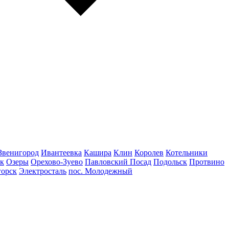
Звенигород
Ивантеевка
Кашира
Клин
Королев
Котельники
к
Озеры
Орехово-Зуево
Павловский Посад
Подольск
Протвино
горск
Электросталь
пос. Молодежный