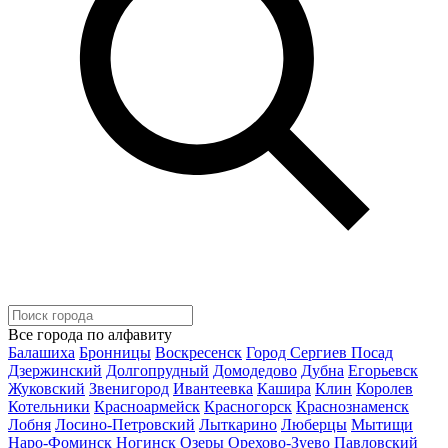
Все города по алфавиту
Балашиха
Бронницы
Воскресенск
Город Сергиев Посад
Дзержинский
Долгопрудный
Домодедово
Дубна
Егорьевск
Жуковский
Звенигород
Ивантеевка
Кашира
Клин
Королев
Котельники
Красноармейск
Красногорск
Краснознаменск
Лобня
Лосино-Петровский
Лыткарино
Люберцы
Мытищи
Наро-Фоминск
Ногинск
Озеры
Орехово-Зуево
Павловский