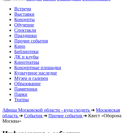
Встречи
Выставки
Концерты
Обучение
Спектакли
Праздники
Прочие события
Кино
Библиотеки
ДК и клубы
Кинотеатры
Концертные площадки
Культурное наследие
Музеи и галереи
Образование
Памятники
Парки
Театры
Афиша Московской области - куда сходить
➔
Московская
область
➔
События
➔
Прочие события
➔
Квест «Оборона
Москвы»