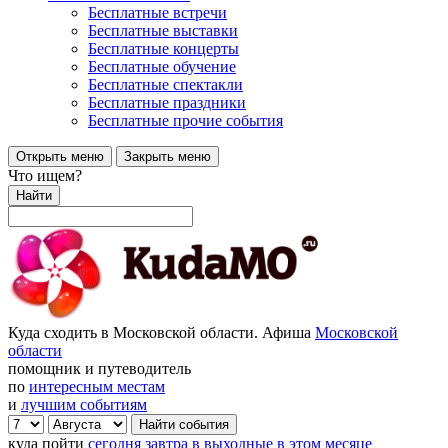
Бесплатные встречи
Бесплатные выставки
Бесплатные концерты
Бесплатные обучение
Бесплатные спектакли
Бесплатные праздники
Бесплатные прочие события
Открыть меню
Закрыть меню
Что ищем?
Найти
Куда сходить в Московской области. Афиша
Московской
области
помощник и путеводитель
по
интересным местам
и
лучшим событиям
куда пойти
сегодня
завтра
в выходные
в этом месяце