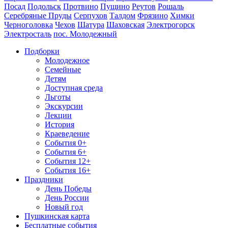
Посад
Подольск
Протвино
Пущино
Реутов
Рошаль
Серебряные Пруды
Серпухов
Талдом
Фрязино
Химки
Черноголовка
Чехов
Шатура
Шаховская
Электрогорск
Электросталь
пос. Молодежный
Подборки
Молодежное
Семейные
Детям
Доступная среда
Льготы
Экскурсии
Лекции
История
Краеведение
События 0+
События 6+
События 12+
События 16+
Праздники
День Победы
День России
Новый год
Пушкинская карта
Бесплатные события