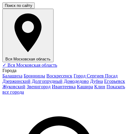
Поиск по сайту
Вся Московская область
✓
Вся Московская область
Города
Балашиха
Бронницы
Воскресенск
Город Сергиев Посад
Дзержинский
Долгопрудный
Домодедово
Дубна
Егорьевск
Жуковский
Звенигород
Ивантеевка
Кашира
Клин
Показать
все города