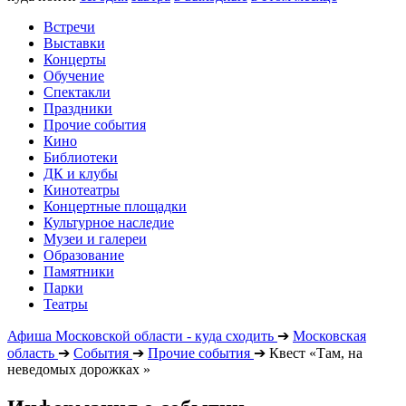
Встречи
Выставки
Концерты
Обучение
Спектакли
Праздники
Прочие события
Кино
Библиотеки
ДК и клубы
Кинотеатры
Концертные площадки
Культурное наследие
Музеи и галереи
Образование
Памятники
Парки
Театры
Афиша Московской области - куда сходить
➔
Московская
область
➔
События
➔
Прочие события
➔
Квест «Там, на
неведомых дорожках »