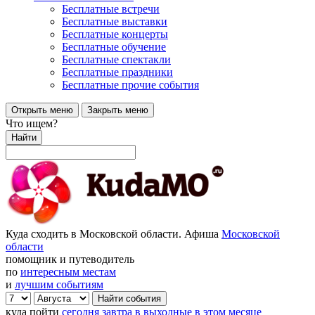
Бесплатные встречи
Бесплатные выставки
Бесплатные концерты
Бесплатные обучение
Бесплатные спектакли
Бесплатные праздники
Бесплатные прочие события
Открыть меню
Закрыть меню
Что ищем?
Найти
Куда сходить в Московской области. Афиша
Московской
области
помощник и путеводитель
по
интересным местам
и
лучшим событиям
куда пойти
сегодня
завтра
в выходные
в этом месяце