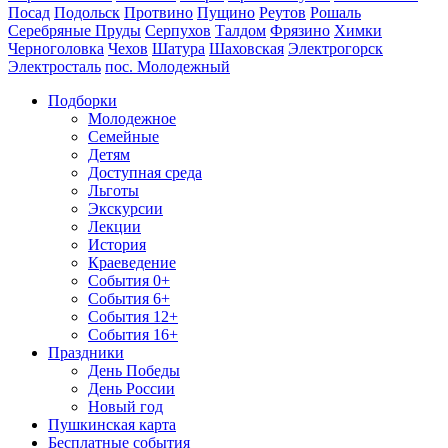
Посад
Подольск
Протвино
Пущино
Реутов
Рошаль
Серебряные Пруды
Серпухов
Талдом
Фрязино
Химки
Черноголовка
Чехов
Шатура
Шаховская
Электрогорск
Электросталь
пос. Молодежный
Подборки
Молодежное
Семейные
Детям
Доступная среда
Льготы
Экскурсии
Лекции
История
Краеведение
События 0+
События 6+
События 12+
События 16+
Праздники
День Победы
День России
Новый год
Пушкинская карта
Бесплатные события