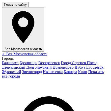
Поиск по сайту
Вся Московская область
✓
Вся Московская область
Города
Балашиха
Бронницы
Воскресенск
Город Сергиев Посад
Дзержинский
Долгопрудный
Домодедово
Дубна
Егорьевск
Жуковский
Звенигород
Ивантеевка
Кашира
Клин
Показать
все города