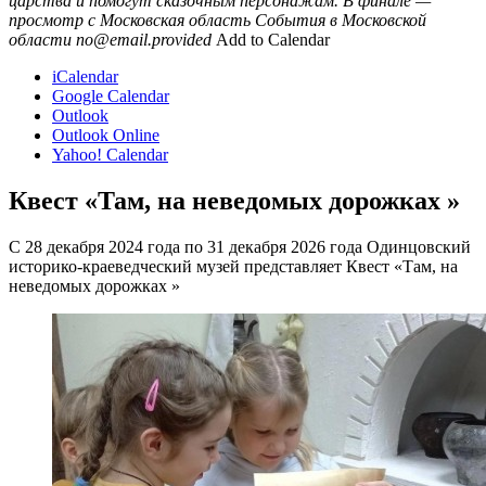
царства и помогут сказочным персонажам. В финале —
просмотр с
Московская область
События в Московской
области
no@email.provided
Add to Calendar
iCalendar
Google Calendar
Outlook
Outlook Online
Yahoo! Calendar
Квест «Там, на неведомых дорожках »
С 28 декабря 2024 года по 31 декабря 2026 года Одинцовский
историко-краеведческий музей представляет Квест «Там, на
неведомых дорожках »