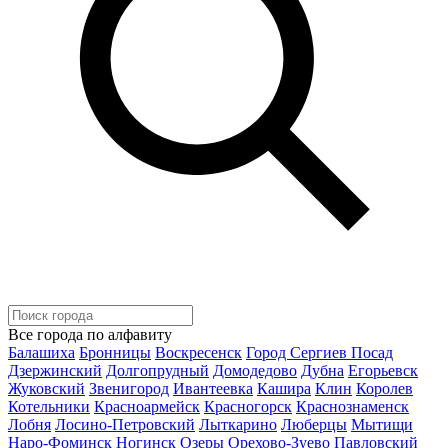
Все города по алфавиту
Балашиха
Бронницы
Воскресенск
Город Сергиев Посад
Дзержинский
Долгопрудный
Домодедово
Дубна
Егорьевск
Жуковский
Звенигород
Ивантеевка
Кашира
Клин
Королев
Котельники
Красноармейск
Красногорск
Краснознаменск
Лобня
Лосино-Петровский
Лыткарино
Люберцы
Мытищи
Наро-Фоминск
Ногинск
Озеры
Орехово-Зуево
Павловский