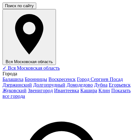
Поиск по сайту
Вся Московская область
✓
Вся Московская область
Города
Балашиха
Бронницы
Воскресенск
Город Сергиев Посад
Дзержинский
Долгопрудный
Домодедово
Дубна
Егорьевск
Жуковский
Звенигород
Ивантеевка
Кашира
Клин
Показать
все города