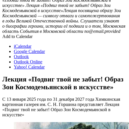
«Подвиг твой не забыт! Образ Зои Космодемьянской в
искусстве»
Лекция «Подвиг твой не забыт! Образ Зои
Космодемьянской в искусстве»Лекция посвящена образу Зои
Космодемьянской — символу отваги и самопожертвования
в годы Великой Отечественной войны. Слушатели узнают
о биографии героини, истории её подвига и о том,
Московская
область
События в Московской области
no@email.provided
Add to Calendar
iCalendar
Google Calendar
Outlook
Outlook Online
Yahoo! Calendar
Лекция «Подвиг твой не забыт! Образ
Зои Космодемьянской в искусстве»
С 13 января 2025 года по 31 декабря 2027 года Химкинская
картинная галерея им. С. Н. Горшина представляет Лекция
«Подвиг твой не забыт! Образ Зои Космодемьянской в
искусстве»