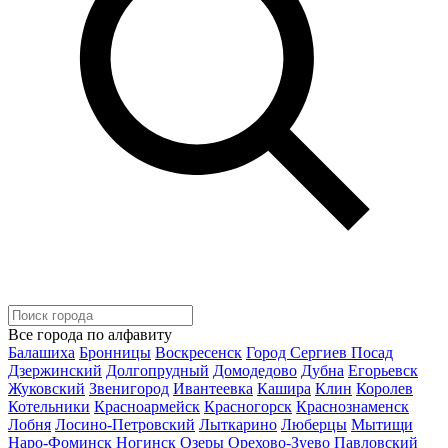
Все города по алфавиту
Балашиха
Бронницы
Воскресенск
Город Сергиев Посад
Дзержинский
Долгопрудный
Домодедово
Дубна
Егорьевск
Жуковский
Звенигород
Ивантеевка
Кашира
Клин
Королев
Котельники
Красноармейск
Красногорск
Краснознаменск
Лобня
Лосино-Петровский
Лыткарино
Люберцы
Мытищи
Наро-Фоминск
Ногинск
Озеры
Орехово-Зуево
Павловский