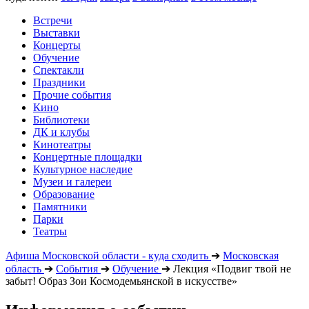
Встречи
Выставки
Концерты
Обучение
Спектакли
Праздники
Прочие события
Кино
Библиотеки
ДК и клубы
Кинотеатры
Концертные площадки
Культурное наследие
Музеи и галереи
Образование
Памятники
Парки
Театры
Афиша Московской области - куда сходить
➔
Московская
область
➔
События
➔
Обучение
➔
Лекция «Подвиг твой не
забыт! Образ Зои Космодемьянской в искусстве»