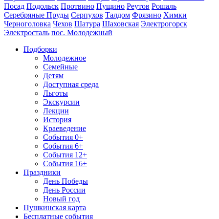
Посад
Подольск
Протвино
Пущино
Реутов
Рошаль
Серебряные Пруды
Серпухов
Талдом
Фрязино
Химки
Черноголовка
Чехов
Шатура
Шаховская
Электрогорск
Электросталь
пос. Молодежный
Подборки
Молодежное
Семейные
Детям
Доступная среда
Льготы
Экскурсии
Лекции
История
Краеведение
События 0+
События 6+
События 12+
События 16+
Праздники
День Победы
День России
Новый год
Пушкинская карта
Бесплатные события