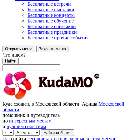
Бесплатные встречи
Бесплатные выставки
Бесплатные концерты
Бесплатные обучение
Бесплатные спектакли
Бесплатные праздники
Бесплатные прочие события
Открыть меню
Закрыть меню
Что ищем?
Найти
Куда сходить в Московской области. Афиша
Московской
области
помощник и путеводитель
по
интересным местам
и
лучшим событиям
куда пойти
сегодня
завтра
в выходные
в этом месяце