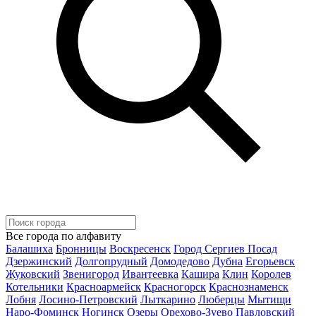
Все города по алфавиту
Балашиха
Бронницы
Воскресенск
Город Сергиев Посад
Дзержинский
Долгопрудный
Домодедово
Дубна
Егорьевск
Жуковский
Звенигород
Ивантеевка
Кашира
Клин
Королев
Котельники
Красноармейск
Красногорск
Краснознаменск
Лобня
Лосино-Петровский
Лыткарино
Люберцы
Мытищи
Наро-Фоминск
Ногинск
Озеры
Орехово-Зуево
Павловский