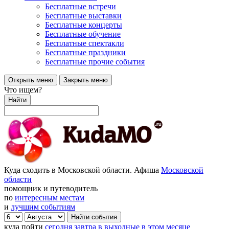
Бесплатные встречи
Бесплатные выставки
Бесплатные концерты
Бесплатные обучение
Бесплатные спектакли
Бесплатные праздники
Бесплатные прочие события
Открыть меню
Закрыть меню
Что ищем?
Найти
Куда сходить в Московской области. Афиша
Московской
области
помощник и путеводитель
по
интересным местам
и
лучшим событиям
куда пойти
сегодня
завтра
в выходные
в этом месяце