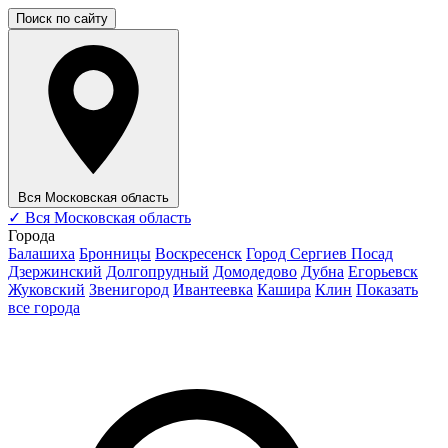
Поиск по сайту
Вся Московская область
✓
Вся Московская область
Города
Балашиха
Бронницы
Воскресенск
Город Сергиев Посад
Дзержинский
Долгопрудный
Домодедово
Дубна
Егорьевск
Жуковский
Звенигород
Ивантеевка
Кашира
Клин
Показать
все города