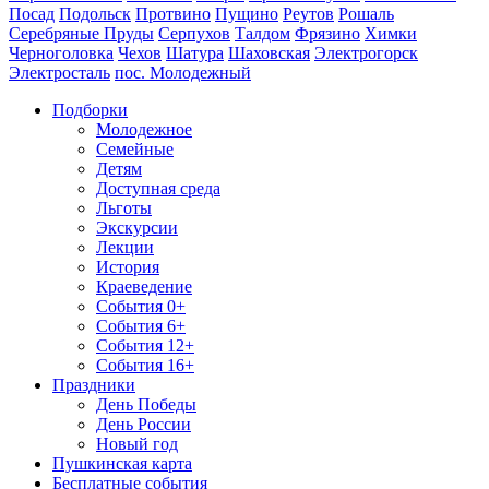
Посад
Подольск
Протвино
Пущино
Реутов
Рошаль
Серебряные Пруды
Серпухов
Талдом
Фрязино
Химки
Черноголовка
Чехов
Шатура
Шаховская
Электрогорск
Электросталь
пос. Молодежный
Подборки
Молодежное
Семейные
Детям
Доступная среда
Льготы
Экскурсии
Лекции
История
Краеведение
События 0+
События 6+
События 12+
События 16+
Праздники
День Победы
День России
Новый год
Пушкинская карта
Бесплатные события