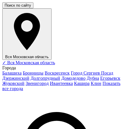
Поиск по сайту
Вся Московская область
✓
Вся Московская область
Города
Балашиха
Бронницы
Воскресенск
Город Сергиев Посад
Дзержинский
Долгопрудный
Домодедово
Дубна
Егорьевск
Жуковский
Звенигород
Ивантеевка
Кашира
Клин
Показать
все города