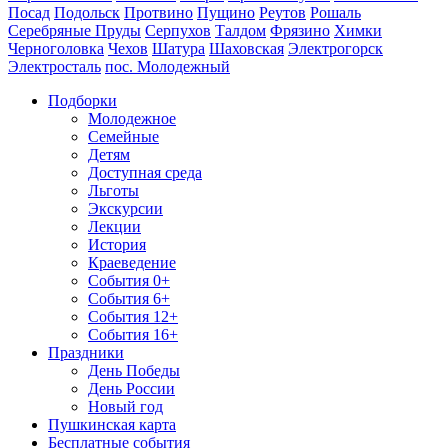
Посад
Подольск
Протвино
Пущино
Реутов
Рошаль
Серебряные Пруды
Серпухов
Талдом
Фрязино
Химки
Черноголовка
Чехов
Шатура
Шаховская
Электрогорск
Электросталь
пос. Молодежный
Подборки
Молодежное
Семейные
Детям
Доступная среда
Льготы
Экскурсии
Лекции
История
Краеведение
События 0+
События 6+
События 12+
События 16+
Праздники
День Победы
День России
Новый год
Пушкинская карта
Бесплатные события