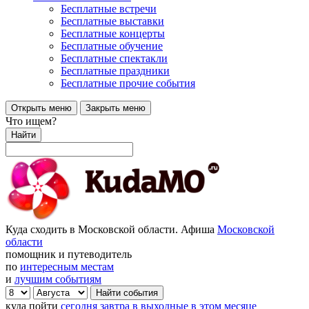
Бесплатные встречи
Бесплатные выставки
Бесплатные концерты
Бесплатные обучение
Бесплатные спектакли
Бесплатные праздники
Бесплатные прочие события
Открыть меню
Закрыть меню
Что ищем?
Найти
Куда сходить в Московской области. Афиша
Московской
области
помощник и путеводитель
по
интересным местам
и
лучшим событиям
куда пойти
сегодня
завтра
в выходные
в этом месяце