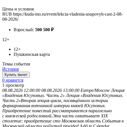
Цены и условия
RUB
https://kuda-mo.ru/event/lekcia-vladenia-usupovyh-cast-2-08-
08-2026/
Взрослый:
500
500
₽
12+
12+
Пушкинская карта
Темы события
История
Купить билет
0 нравится
1
просмотр
08.08.2026 12:00:00
08.08.2026 13:00:00
Europe/Moscow
Лекция
«Владения Юсуповых. Часть 2»
Лекция «Владения Юсуповых.
Часть 2»Вторая лекция цикла, посвящённого истории
формирования вотчинной империи князей Юсуповых.
Приобретение поместий рассматривается параллельно
с княжеской родословной.Эта часть охватывает XIX
столетие: приобретение сто
Московская область
События в
Московской области
no@email.provided
Add to Calendar