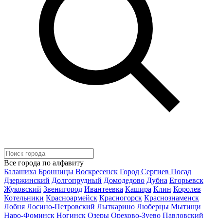
Все города по алфавиту
Балашиха
Бронницы
Воскресенск
Город Сергиев Посад
Дзержинский
Долгопрудный
Домодедово
Дубна
Егорьевск
Жуковский
Звенигород
Ивантеевка
Кашира
Клин
Королев
Котельники
Красноармейск
Красногорск
Краснознаменск
Лобня
Лосино-Петровский
Лыткарино
Люберцы
Мытищи
Наро-Фоминск
Ногинск
Озеры
Орехово-Зуево
Павловский