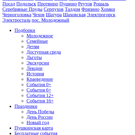
Посад
Подольск
Протвино
Пущино
Реутов
Рошаль
Серебряные Пруды
Серпухов
Талдом
Фрязино
Химки
Черноголовка
Чехов
Шатура
Шаховская
Электрогорск
Электросталь
пос. Молодежный
Подборки
Молодежное
Семейные
Детям
Доступная среда
Льготы
Экскурсии
Лекции
История
Краеведение
События 0+
События 6+
События 12+
События 16+
Праздники
День Победы
День России
Новый год
Пушкинская карта
Бесплатные события