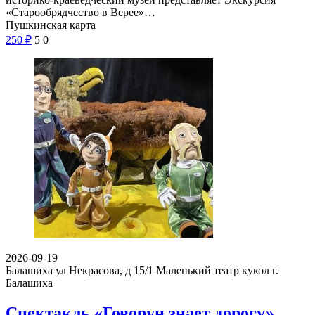
«Старообрядчество в Верее»…
Пушкинская карта
250
₽
5
0
2026-09-19
Балашиха ул Некрасова, д 15/1
Маленький театр кукол г.
Балашиха
Спектакль «Говорун знает дорогу»