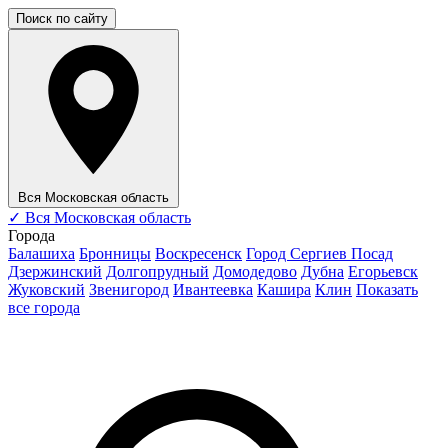
Поиск по сайту
Вся Московская область
✓
Вся Московская область
Города
Балашиха
Бронницы
Воскресенск
Город Сергиев Посад
Дзержинский
Долгопрудный
Домодедово
Дубна
Егорьевск
Жуковский
Звенигород
Ивантеевка
Кашира
Клин
Показать
все города