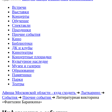
Встречи
Выставки
Концерты
Обучение
Спектакли
Праздники
Прочие события
Кино
Библиотеки
ДК и клубы
Кинотеатры
Концертные площадки
Культурное наследие
Музеи и галереи
Образование
Памятники
Парки
Театры
Афиша Московской области - куда сходить
➔
Лыткарино
➔
События
➔
Прочие события
➔
Литературная викторина
«Фантазии Баранкина»