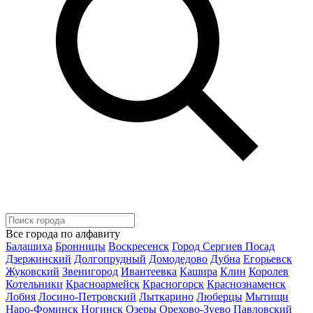
Все города по алфавиту
Балашиха
Бронницы
Воскресенск
Город Сергиев Посад
Дзержинский
Долгопрудный
Домодедово
Дубна
Егорьевск
Жуковский
Звенигород
Ивантеевка
Кашира
Клин
Королев
Котельники
Красноармейск
Красногорск
Краснознаменск
Лобня
Лосино-Петровский
Лыткарино
Люберцы
Мытищи
Наро-Фоминск
Ногинск
Озеры
Орехово-Зуево
Павловский