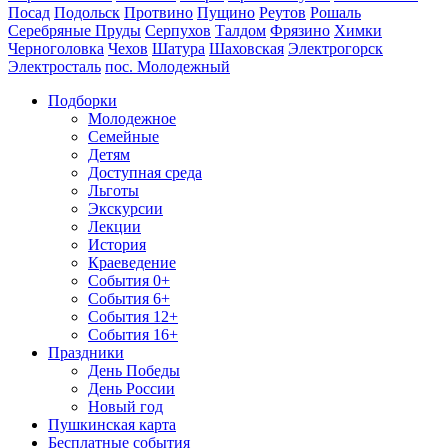
Посад
Подольск
Протвино
Пущино
Реутов
Рошаль
Серебряные Пруды
Серпухов
Талдом
Фрязино
Химки
Черноголовка
Чехов
Шатура
Шаховская
Электрогорск
Электросталь
пос. Молодежный
Подборки
Молодежное
Семейные
Детям
Доступная среда
Льготы
Экскурсии
Лекции
История
Краеведение
События 0+
События 6+
События 12+
События 16+
Праздники
День Победы
День России
Новый год
Пушкинская карта
Бесплатные события