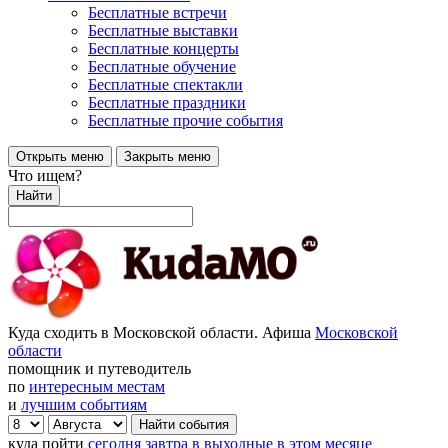
Бесплатные встречи
Бесплатные выставки
Бесплатные концерты
Бесплатные обучение
Бесплатные спектакли
Бесплатные праздники
Бесплатные прочие события
Открыть меню
Закрыть меню
Что ищем?
Найти
Куда сходить в Московской области. Афиша
Московской
области
помощник и путеводитель
по
интересным местам
и
лучшим событиям
куда пойти
сегодня
завтра
в выходные
в этом месяце