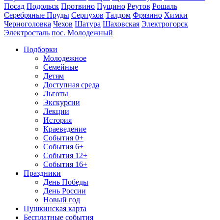
Посад
Подольск
Протвино
Пущино
Реутов
Рошаль
Серебряные Пруды
Серпухов
Талдом
Фрязино
Химки
Черноголовка
Чехов
Шатура
Шаховская
Электрогорск
Электросталь
пос. Молодежный
Подборки
Молодежное
Семейные
Детям
Доступная среда
Льготы
Экскурсии
Лекции
История
Краеведение
События 0+
События 6+
События 12+
События 16+
Праздники
День Победы
День России
Новый год
Пушкинская карта
Бесплатные события