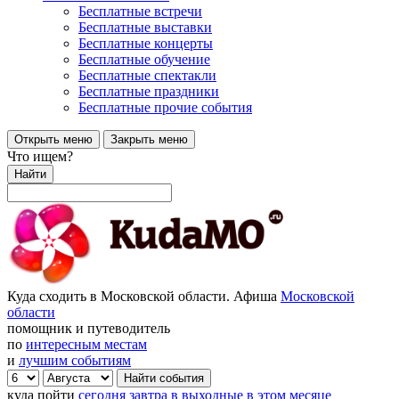
Бесплатные встречи
Бесплатные выставки
Бесплатные концерты
Бесплатные обучение
Бесплатные спектакли
Бесплатные праздники
Бесплатные прочие события
Открыть меню
Закрыть меню
Что ищем?
Найти
Куда сходить в Московской области. Афиша
Московской
области
помощник и путеводитель
по
интересным местам
и
лучшим событиям
куда пойти
сегодня
завтра
в выходные
в этом месяце