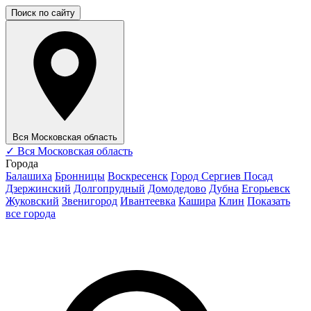
Поиск по сайту
Вся Московская область
✓
Вся Московская область
Города
Балашиха
Бронницы
Воскресенск
Город Сергиев Посад
Дзержинский
Долгопрудный
Домодедово
Дубна
Егорьевск
Жуковский
Звенигород
Ивантеевка
Кашира
Клин
Показать
все города