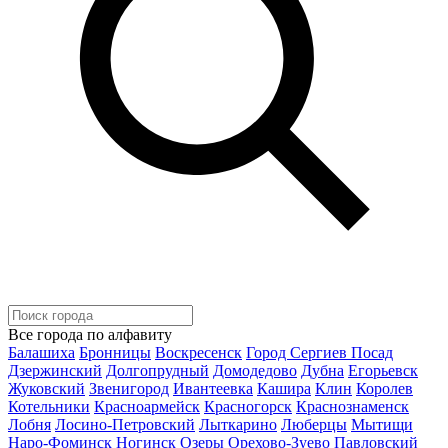
Все города по алфавиту
Балашиха
Бронницы
Воскресенск
Город Сергиев Посад
Дзержинский
Долгопрудный
Домодедово
Дубна
Егорьевск
Жуковский
Звенигород
Ивантеевка
Кашира
Клин
Королев
Котельники
Красноармейск
Красногорск
Краснознаменск
Лобня
Лосино-Петровский
Лыткарино
Люберцы
Мытищи
Наро-Фоминск
Ногинск
Озеры
Орехово-Зуево
Павловский