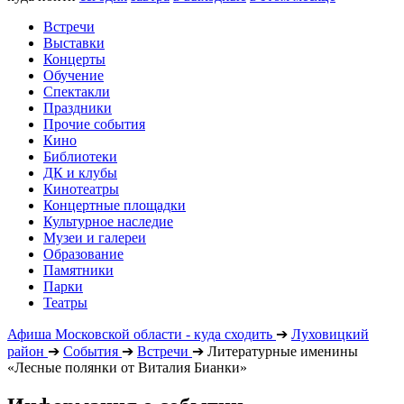
Встречи
Выставки
Концерты
Обучение
Спектакли
Праздники
Прочие события
Кино
Библиотеки
ДК и клубы
Кинотеатры
Концертные площадки
Культурное наследие
Музеи и галереи
Образование
Памятники
Парки
Театры
Афиша Московской области - куда сходить
➔
Луховицкий
район
➔
События
➔
Встречи
➔
Литературные именины
«Лесные полянки от Виталия Бианки»