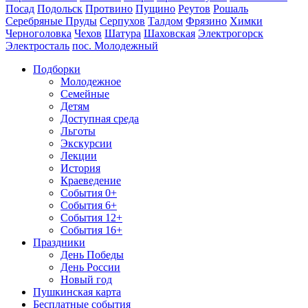
Посад
Подольск
Протвино
Пущино
Реутов
Рошаль
Серебряные Пруды
Серпухов
Талдом
Фрязино
Химки
Черноголовка
Чехов
Шатура
Шаховская
Электрогорск
Электросталь
пос. Молодежный
Подборки
Молодежное
Семейные
Детям
Доступная среда
Льготы
Экскурсии
Лекции
История
Краеведение
События 0+
События 6+
События 12+
События 16+
Праздники
День Победы
День России
Новый год
Пушкинская карта
Бесплатные события