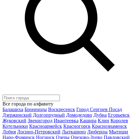
Все города по алфавиту
Балашиха
Бронницы
Воскресенск
Город Сергиев Посад
Дзержинский
Долгопрудный
Домодедово
Дубна
Егорьевск
Жуковский
Звенигород
Ивантеевка
Кашира
Клин
Королев
Котельники
Красноармейск
Красногорск
Краснознаменск
Лобня
Лосино-Петровский
Лыткарино
Люберцы
Мытищи
Наро-Фоминск
Ногинск
Озеры
Орехово-Зуево
Павловский