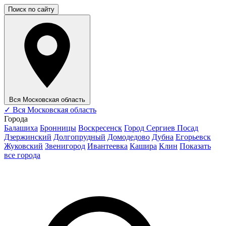
Поиск по сайту
Вся Московская область
✓
Вся Московская область
Города
Балашиха
Бронницы
Воскресенск
Город Сергиев Посад
Дзержинский
Долгопрудный
Домодедово
Дубна
Егорьевск
Жуковский
Звенигород
Ивантеевка
Кашира
Клин
Показать
все города