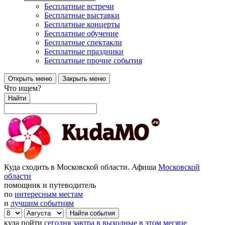
Бесплатные встречи
Бесплатные выставки
Бесплатные концерты
Бесплатные обучение
Бесплатные спектакли
Бесплатные праздники
Бесплатные прочие события
Открыть меню
Закрыть меню
Что ищем?
Найти
Куда сходить в Московской области. Афиша
Московской
области
помощник и путеводитель
по
интересным местам
и
лучшим событиям
куда пойти
сегодня
завтра
в выходные
в этом месяце