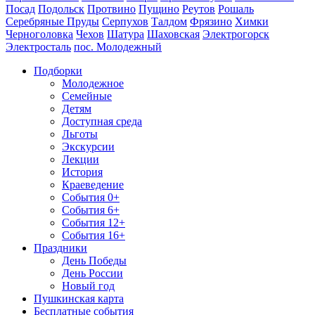
Посад
Подольск
Протвино
Пущино
Реутов
Рошаль
Серебряные Пруды
Серпухов
Талдом
Фрязино
Химки
Черноголовка
Чехов
Шатура
Шаховская
Электрогорск
Электросталь
пос. Молодежный
Подборки
Молодежное
Семейные
Детям
Доступная среда
Льготы
Экскурсии
Лекции
История
Краеведение
События 0+
События 6+
События 12+
События 16+
Праздники
День Победы
День России
Новый год
Пушкинская карта
Бесплатные события