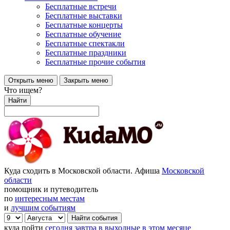
Бесплатные встречи
Бесплатные выставки
Бесплатные концерты
Бесплатные обучение
Бесплатные спектакли
Бесплатные праздники
Бесплатные прочие события
Открыть меню
Закрыть меню
Что ищем?
Найти
Куда сходить в Московской области. Афиша
Московской
области
помощник и путеводитель
по
интересным местам
и
лучшим событиям
куда пойти
сегодня
завтра
в выходные
в этом месяце