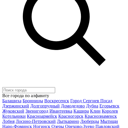
Все города по алфавиту
Балашиха
Бронницы
Воскресенск
Город Сергиев Посад
Дзержинский
Долгопрудный
Домодедово
Дубна
Егорьевск
Жуковский
Звенигород
Ивантеевка
Кашира
Клин
Королев
Котельники
Красноармейск
Красногорск
Краснознаменск
Лобня
Лосино-Петровский
Лыткарино
Люберцы
Мытищи
Наро-Фоминск
Ногинск
Озеры
Орехово-Зуево
Павловский