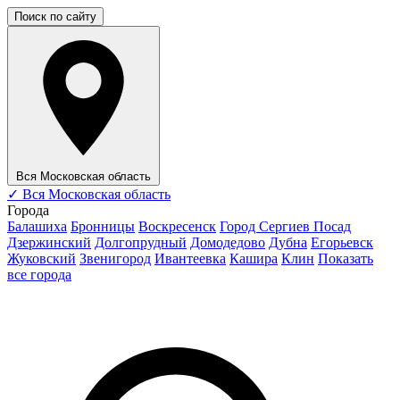
Поиск по сайту
Вся Московская область
✓
Вся Московская область
Города
Балашиха
Бронницы
Воскресенск
Город Сергиев Посад
Дзержинский
Долгопрудный
Домодедово
Дубна
Егорьевск
Жуковский
Звенигород
Ивантеевка
Кашира
Клин
Показать
все города