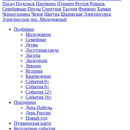
Посад
Подольск
Протвино
Пущино
Реутов
Рошаль
Серебряные Пруды
Серпухов
Талдом
Фрязино
Химки
Черноголовка
Чехов
Шатура
Шаховская
Электрогорск
Электросталь
пос. Молодежный
Подборки
Молодежное
Семейные
Детям
Доступная среда
Льготы
Экскурсии
Лекции
История
Краеведение
События 0+
События 6+
События 12+
События 16+
Праздники
День Победы
День России
Новый год
Пушкинская карта
Бесплатные события