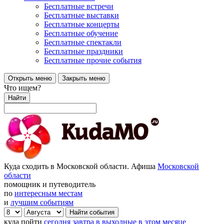
Бесплатные встречи
Бесплатные выставки
Бесплатные концерты
Бесплатные обучение
Бесплатные спектакли
Бесплатные праздники
Бесплатные прочие события
Открыть меню
Закрыть меню
Что ищем?
Найти
Куда сходить в Московской области. Афиша
Московской
области
помощник и путеводитель
по
интересным местам
и
лучшим событиям
куда пойти
сегодня
завтра
в выходные
в этом месяце