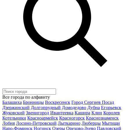
Все города по алфавиту
Балашиха
Бронницы
Воскресенск
Город Сергиев Посад
Дзержинский
Долгопрудный
Домодедово
Дубна
Егорьевск
Жуковский
Звенигород
Ивантеевка
Кашира
Клин
Королев
Котельники
Красноармейск
Красногорск
Краснознаменск
Лобня
Лосино-Петровский
Лыткарино
Люберцы
Мытищи
Наро-Фоминск
Ногинск
Озеры
Орехово-Зуево
Павловский