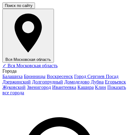
Поиск по сайту
Вся Московская область
✓
Вся Московская область
Города
Балашиха
Бронницы
Воскресенск
Город Сергиев Посад
Дзержинский
Долгопрудный
Домодедово
Дубна
Егорьевск
Жуковский
Звенигород
Ивантеевка
Кашира
Клин
Показать
все города