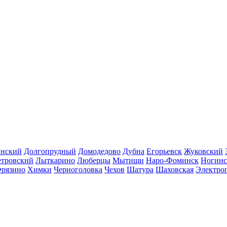
инский
Долгопрудный
Домодедово
Дубна
Егорьевск
Жуковский
етровский
Лыткарино
Люберцы
Мытищи
Наро-Фоминск
Ногинс
рязино
Химки
Черноголовка
Чехов
Шатура
Шаховская
Электро