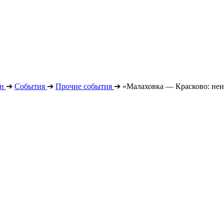
н
➔
События
➔
Прочие события
➔
«Малаховка — Красково: неиз