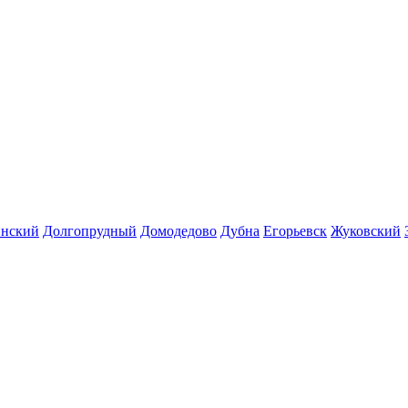
инский
Долгопрудный
Домодедово
Дубна
Егорьевск
Жуковский