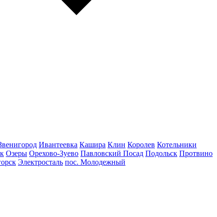
Звенигород
Ивантеевка
Кашира
Клин
Королев
Котельники
к
Озеры
Орехово-Зуево
Павловский Посад
Подольск
Протвино
горск
Электросталь
пос. Молодежный