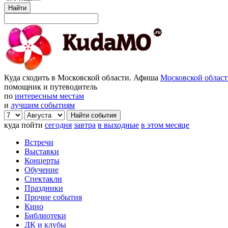
Найти
Куда сходить в Московской области. Афиша
Московской облас
помощник и путеводитель
по
интересным местам
и
лучшим событиям
куда пойти
сегодня
завтра
в выходные
в этом месяце
Встречи
Выставки
Концерты
Обучение
Спектакли
Праздники
Прочие события
Кино
Библиотеки
ДК и клубы