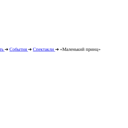
ть
➔
События
➔
Спектакли
➔
«Маленький принц»