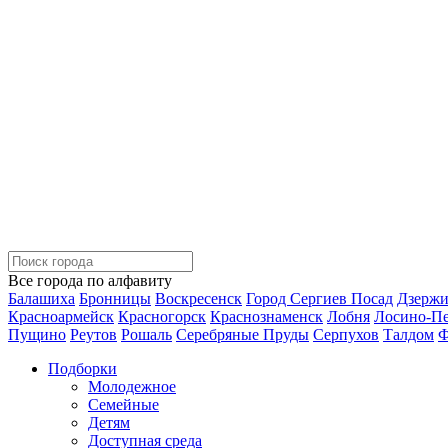
Все города по алфавиту
Балашиха
Бронницы
Воскресенск
Город Сергиев Посад
Дзерж
Красноармейск
Красногорск
Краснознаменск
Лобня
Лосино-П
Пущино
Реутов
Рошаль
Серебряные Пруды
Серпухов
Талдом
Ф
Подборки
Молодежное
Семейные
Детям
Доступная среда