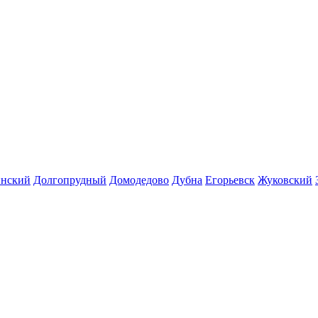
инский
Долгопрудный
Домодедово
Дубна
Егорьевск
Жуковский