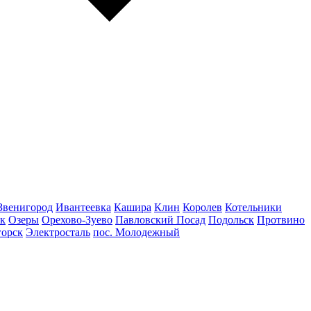
Звенигород
Ивантеевка
Кашира
Клин
Королев
Котельники
к
Озеры
Орехово-Зуево
Павловский Посад
Подольск
Протвино
горск
Электросталь
пос. Молодежный