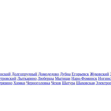
инский
Долгопрудный
Домодедово
Дубна
Егорьевск
Жуковский
етровский
Лыткарино
Люберцы
Мытищи
Наро-Фоминск
Ногинс
рязино
Химки
Черноголовка
Чехов
Шатура
Шаховская
Электро