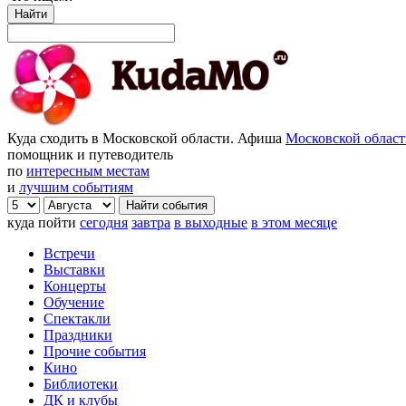
Найти
Куда сходить в Московской области. Афиша
Московской облас
помощник и путеводитель
по
интересным местам
и
лучшим событиям
куда пойти
сегодня
завтра
в выходные
в этом месяце
Встречи
Выставки
Концерты
Обучение
Спектакли
Праздники
Прочие события
Кино
Библиотеки
ДК и клубы