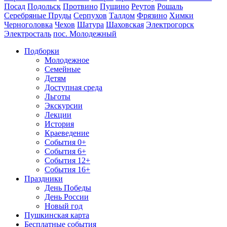
Посад
Подольск
Протвино
Пущино
Реутов
Рошаль
Серебряные Пруды
Серпухов
Талдом
Фрязино
Химки
Черноголовка
Чехов
Шатура
Шаховская
Электрогорск
Электросталь
пос. Молодежный
Подборки
Молодежное
Семейные
Детям
Доступная среда
Льготы
Экскурсии
Лекции
История
Краеведение
События 0+
События 6+
События 12+
События 16+
Праздники
День Победы
День России
Новый год
Пушкинская карта
Бесплатные события