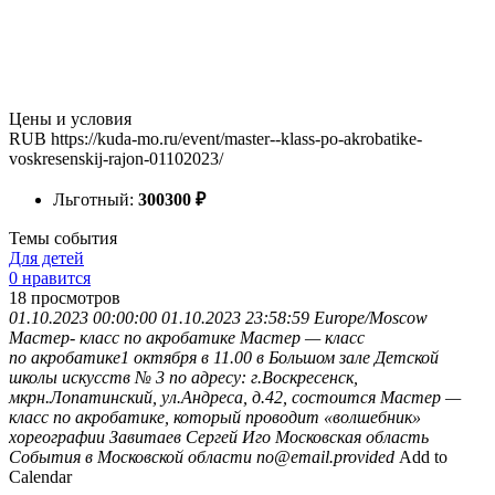
Цены и условия
RUB
https://kuda-mo.ru/event/master--klass-po-akrobatike-
voskresenskij-rajon-01102023/
Льготный:
300
300
₽
Темы события
Для детей
0 нравится
18
просмотров
01.10.2023 00:00:00
01.10.2023 23:58:59
Europe/Moscow
Мастер- класс по акробатике
Мастер — класс
по акробатике1 октября в 11.00 в Большом зале Детской
школы искусств № 3 по адресу: г.Воскресенск,
мкрн.Лопатинский, ул.Андреса, д.42, состоится Мастер —
класс по акробатике, который проводит «волшебник»
хореографии Завитаев Сергей Иго
Московская область
События в Московской области
no@email.provided
Add to
Calendar