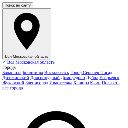
Поиск по сайту
Вся Московская область
✓
Вся Московская область
Города
Балашиха
Бронницы
Воскресенск
Город Сергиев Посад
Дзержинский
Долгопрудный
Домодедово
Дубна
Егорьевск
Жуковский
Звенигород
Ивантеевка
Кашира
Клин
Показать
все города