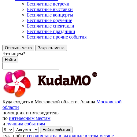
Бесплатные встречи
Бесплатные выставки
Бесплатные концерты
Бесплатные обучение
Бесплатные спектакли
Бесплатные праздники
Бесплатные прочие события
Открыть меню
Закрыть меню
Что ищем?
Найти
Куда сходить в Московской области. Афиша
Московской
области
помощник и путеводитель
по
интересным местам
и
лучшим событиям
куда пойти
сегодня
завтра
в выходные
в этом месяце