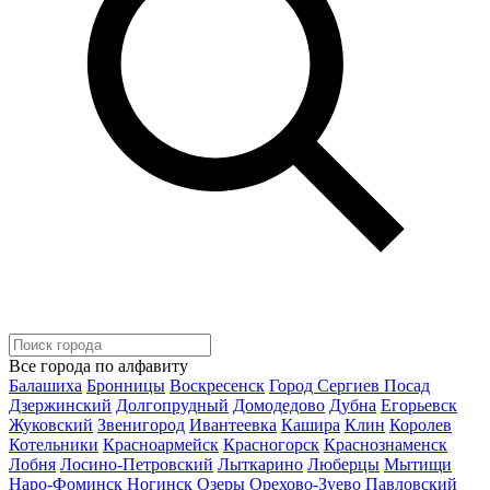
Все города по алфавиту
Балашиха
Бронницы
Воскресенск
Город Сергиев Посад
Дзержинский
Долгопрудный
Домодедово
Дубна
Егорьевск
Жуковский
Звенигород
Ивантеевка
Кашира
Клин
Королев
Котельники
Красноармейск
Красногорск
Краснознаменск
Лобня
Лосино-Петровский
Лыткарино
Люберцы
Мытищи
Наро-Фоминск
Ногинск
Озеры
Орехово-Зуево
Павловский