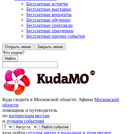
Бесплатные встречи
Бесплатные выставки
Бесплатные концерты
Бесплатные обучение
Бесплатные спектакли
Бесплатные праздники
Бесплатные прочие события
Открыть меню
Закрыть меню
Что ищем?
Найти
Куда сходить в Московской области. Афиша
Московской
области
помощник и путеводитель
по
интересным местам
и
лучшим событиям
куда пойти
сегодня
завтра
в выходные
в этом месяце