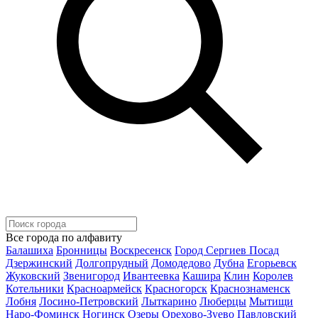
Все города по алфавиту
Балашиха
Бронницы
Воскресенск
Город Сергиев Посад
Дзержинский
Долгопрудный
Домодедово
Дубна
Егорьевск
Жуковский
Звенигород
Ивантеевка
Кашира
Клин
Королев
Котельники
Красноармейск
Красногорск
Краснознаменск
Лобня
Лосино-Петровский
Лыткарино
Люберцы
Мытищи
Наро-Фоминск
Ногинск
Озеры
Орехово-Зуево
Павловский