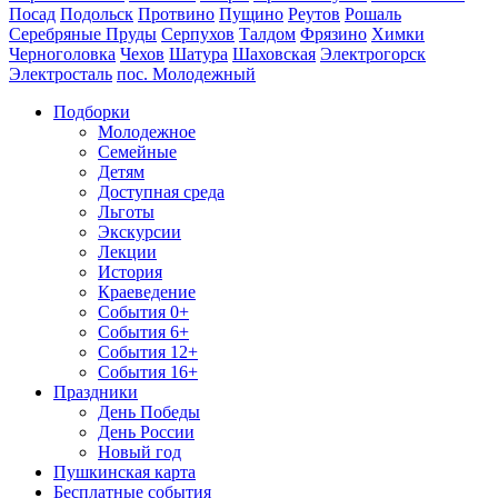
Посад
Подольск
Протвино
Пущино
Реутов
Рошаль
Серебряные Пруды
Серпухов
Талдом
Фрязино
Химки
Черноголовка
Чехов
Шатура
Шаховская
Электрогорск
Электросталь
пос. Молодежный
Подборки
Молодежное
Семейные
Детям
Доступная среда
Льготы
Экскурсии
Лекции
История
Краеведение
События 0+
События 6+
События 12+
События 16+
Праздники
День Победы
День России
Новый год
Пушкинская карта
Бесплатные события