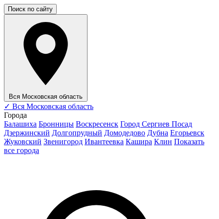
Поиск по сайту
Вся Московская область
✓
Вся Московская область
Города
Балашиха
Бронницы
Воскресенск
Город Сергиев Посад
Дзержинский
Долгопрудный
Домодедово
Дубна
Егорьевск
Жуковский
Звенигород
Ивантеевка
Кашира
Клин
Показать
все города