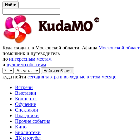
Найти
Куда сходить в Московской области. Афиша
Московской облас
помощник и путеводитель
по
интересным местам
и
лучшим событиям
куда пойти
сегодня
завтра
в выходные
в этом месяце
Встречи
Выставки
Концерты
Обучение
Спектакли
Праздники
Прочие события
Кино
Библиотеки
ДК и клубы