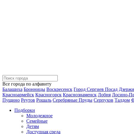
Все города по алфавиту
Балашиха
Бронницы
Воскресенск
Город Сергиев Посад
Дзерж
Красноармейск
Красногорск
Краснознаменск
Лобня
Лосино-П
Пущино
Реутов
Рошаль
Серебряные Пруды
Серпухов
Талдом
Ф
Подборки
Молодежное
Семейные
Детям
Доступная среда