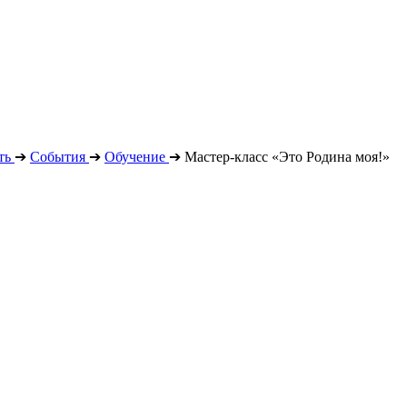
ть
➔
События
➔
Обучение
➔
Мастер-класс «Это Родина моя!»