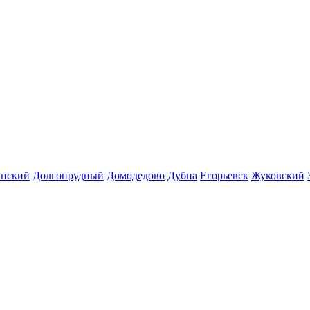
инский
Долгопрудный
Домодедово
Дубна
Егорьевск
Жуковский