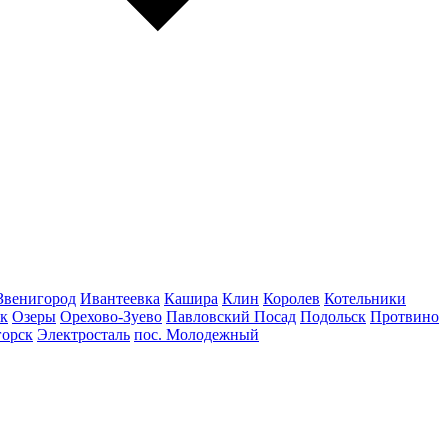
Звенигород
Ивантеевка
Кашира
Клин
Королев
Котельники
к
Озеры
Орехово-Зуево
Павловский Посад
Подольск
Протвино
горск
Электросталь
пос. Молодежный