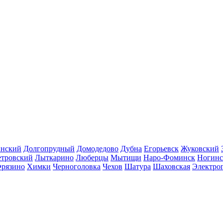
инский
Долгопрудный
Домодедово
Дубна
Егорьевск
Жуковский
етровский
Лыткарино
Люберцы
Мытищи
Наро-Фоминск
Ногинс
рязино
Химки
Черноголовка
Чехов
Шатура
Шаховская
Электро