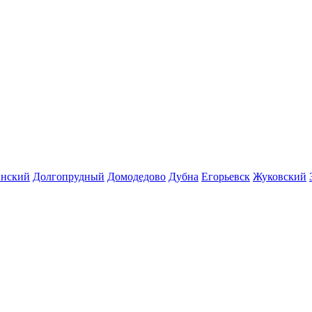
инский
Долгопрудный
Домодедово
Дубна
Егорьевск
Жуковский