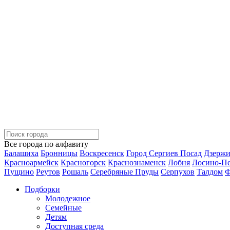
Все города по алфавиту
Балашиха
Бронницы
Воскресенск
Город Сергиев Посад
Дзерж
Красноармейск
Красногорск
Краснознаменск
Лобня
Лосино-П
Пущино
Реутов
Рошаль
Серебряные Пруды
Серпухов
Талдом
Ф
Подборки
Молодежное
Семейные
Детям
Доступная среда