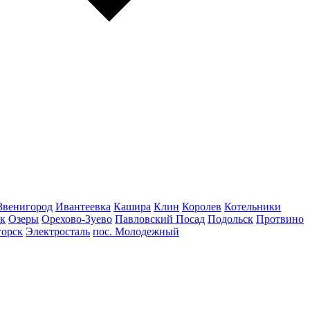
Звенигород
Ивантеевка
Кашира
Клин
Королев
Котельники
к
Озеры
Орехово-Зуево
Павловский Посад
Подольск
Протвино
горск
Электросталь
пос. Молодежный