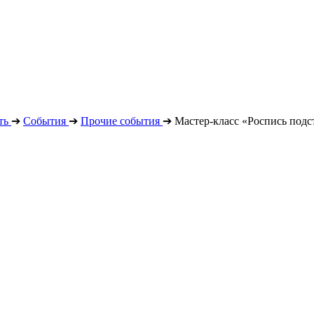
ть
➔
События
➔
Прочие события
➔
Мастер-класс «Роспись подс