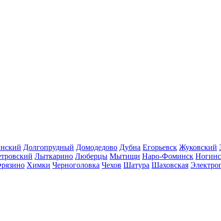
инский
Долгопрудный
Домодедово
Дубна
Егорьевск
Жуковский
етровский
Лыткарино
Люберцы
Мытищи
Наро-Фоминск
Ногинс
рязино
Химки
Черноголовка
Чехов
Шатура
Шаховская
Электро