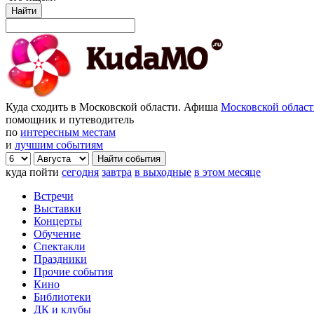
Найти
Куда сходить в Московской области. Афиша
Московской облас
помощник и путеводитель
по
интересным местам
и
лучшим событиям
куда пойти
сегодня
завтра
в выходные
в этом месяце
Встречи
Выставки
Концерты
Обучение
Спектакли
Праздники
Прочие события
Кино
Библиотеки
ДК и клубы